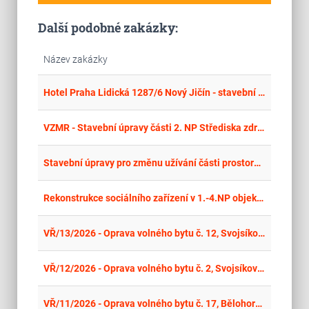
Další podobné zakázky:
Název zakázky
place
Cel
Hotel Praha Lidická 1287/6 Nový Jičín - stavební úpravy sociálního zařízení
place
Cel
VZMR - Stavební úpravy části 2. NP Střediska zdraví č. p. 38
place
Cel
Stavební úpravy pro změnu užívání části prostoru v 1.NP objektu na lékařskou ordinaci
place
Cel
Rekonstrukce sociálního zařízení v 1.-4.NP objektu Jungmannova 1, Plzeň
place
Cel
VŘ/13/2026 - Oprava volného bytu č. 12, Svojsíkova 1439/3, Praha 6
place
Cel
VŘ/12/2026 - Oprava volného bytu č. 2, Svojsíkova 1436/9, Praha 6
place
Cel
VŘ/11/2026 - Oprava volného bytu č. 17, Bělohorská 1642/96, Praha 6