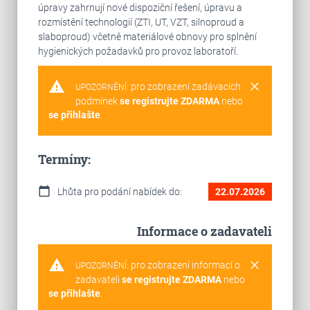
úpravy zahrnují nové dispoziční řešení, úpravu a
rozmístění technologií (ZTI, UT, VZT, silnoproud a
slaboproud) včetně materiálové obnovy pro splnění
hygienických požadavků pro provoz laboratoří.
warning
clear
pro zobrazení zadávacích
UPOZORNĚNÍ:
podmínek
se registrujte ZDARMA
nebo
se přihlašte
.
Termíny:
calendar_today
Lhůta pro podání nabídek do:
22.07.2026
Informace o zadavateli
warning
clear
pro zobrazení informací o
UPOZORNĚNÍ:
zadavateli
se registrujte ZDARMA
nebo
se přihlašte
.