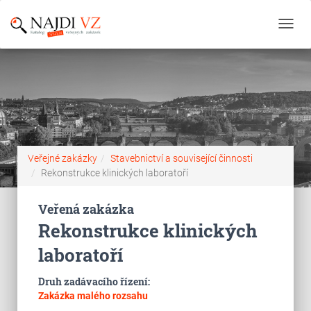
Toggl
navig
Veřejné zakázky
Stavebnictví a související činnosti
Rekonstrukce klinických laboratoří
Veřená zakázka
Rekonstrukce klinických
laboratoří
Druh zadávacího řízení:
Zakázka malého rozsahu