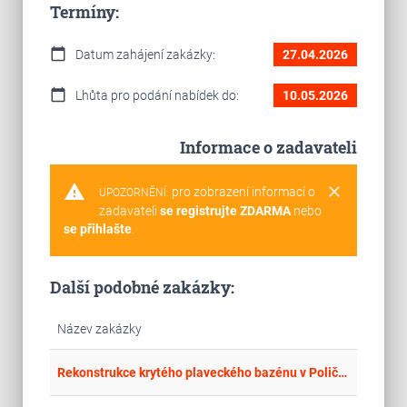
Termíny:
calendar_today
Datum zahájení zakázky:
27.04.2026
calendar_today
Lhůta pro podání nabídek do:
10.05.2026
Informace o zadavateli
warning
clear
pro zobrazení informací o
UPOZORNĚNÍ:
zadavateli
se registrujte ZDARMA
nebo
se přihlašte
.
Další podobné zakázky:
Název zakázky
place
Par
Rekonstrukce krytého plaveckého bazénu v Poličce – 6.etapa