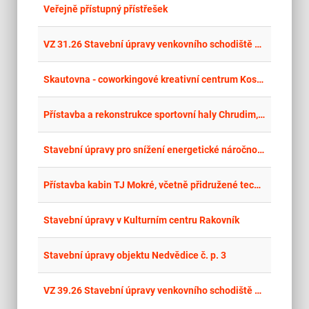
place
Cel
Veřejně přístupný přístřešek
place
Cel
VZ 31.26 Stavební úpravy venkovního schodiště a zateplení fasády kina Luna
place
Stř
Skautovna - coworkingové kreativní centrum Kostomlaty nad Labem
place
Cel
Přístavba a rekonstrukce sportovní haly Chrudim, II. a III. etapa
place
Hla
Stavební úpravy pro snížení energetické náročnosti, nástavba a přístavba Kulturního domu Strážkovice
place
Cel
Přístavba kabin TJ Mokré, včetně přidružené technické
place
Cel
Stavební úpravy v Kulturním centru Rakovník
place
Cel
Stavební úpravy objektu Nedvědice č. p. 3
place
Cel
VZ 39.26 Stavební úpravy venkovního schodiště a zateplení fasády kina Luna