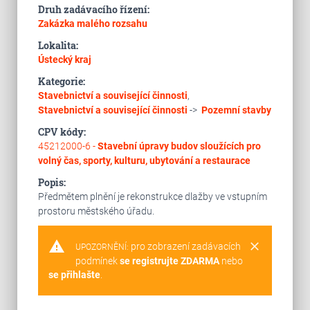
Druh zadávacího řízení:
Zakázka malého rozsahu
Lokalita:
Ústecký kraj
Kategorie:
Stavebnictví a související činnosti
,
Stavebnictví a související činnosti
->
Pozemní stavby
CPV kódy:
45212000-6 -
Stavební úpravy budov sloužících pro
volný čas, sporty, kulturu, ubytování a restaurace
Popis:
Předmětem plnění je rekonstrukce dlažby ve vstupním
prostoru městského úřadu.
warning
clear
pro zobrazení zadávacích
UPOZORNĚNÍ:
podmínek
se registrujte ZDARMA
nebo
se přihlašte
.