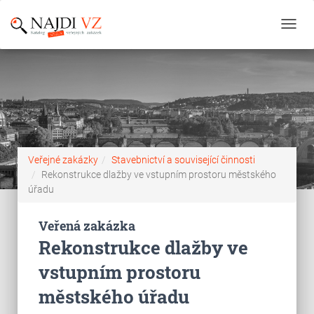
Toggl
navig
Veřejné zakázky
Stavebnictví a související činnosti
Rekonstrukce dlažby ve vstupním prostoru městského
úřadu
Veřená zakázka
Rekonstrukce dlažby ve
vstupním prostoru
městského úřadu