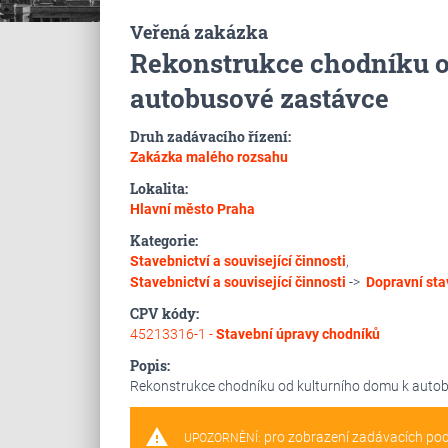
Veřená zakázka
Rekonstrukce chodníku o
autobusové zastávce
Druh zadávacího řízení:
Zakázka malého rozsahu
Lokalita:
Hlavní město Praha
Kategorie:
Stavebnictví a související činnosti
,
Stavebnictví a související činnosti
->
Dopravní sta
CPV kódy:
45213316-1 -
Stavební úpravy chodníků
Popis:
Rekonstrukce chodníku od kulturního domu k autob
warning
pro zobrazení zadávacích po
UPOZORNĚNÍ: