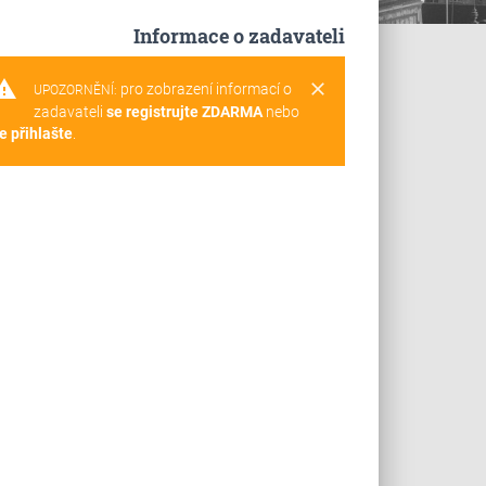
Informace o zadavateli
rning
clear
pro zobrazení informací o
UPOZORNĚNÍ:
zadavateli
se registrujte ZDARMA
nebo
e přihlašte
.