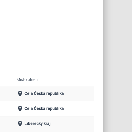
Místo plnění
place
Celá Česká republika
place
Celá Česká republika
place
Liberecký kraj