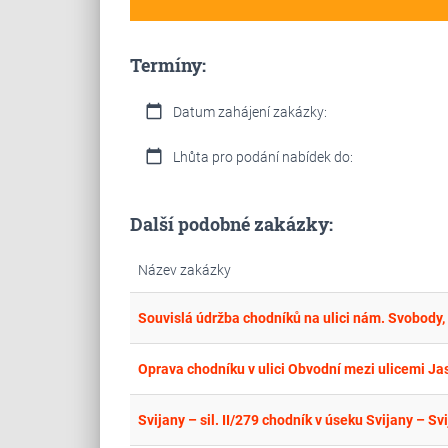
Termíny:
calendar_today
Datum zahájení zakázky:
calendar_today
Lhůta pro podání nabídek do:
Další podobné zakázky:
Název zakázky
Souvislá údržba chodníků na ulici nám. Svobody,
Oprava chodníku v ulici Obvodní mezi ulicemi Ja
Svijany – sil. II/279 chodník v úseku Svijany – Sv