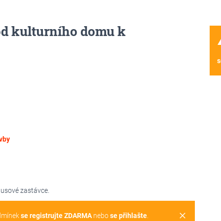
d kulturního domu k
wa
s
vby
usové zastávce.
clear
dmínek
se registrujte ZDARMA
nebo
se přihlašte
.