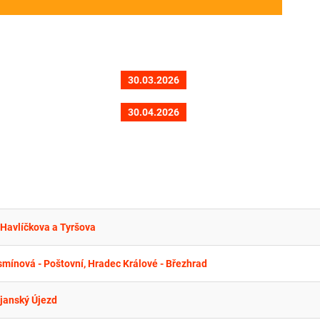
30.03.2026
30.04.2026
 Havlíčkova a Tyršova
smínová - Poštovní, Hradec Králové - Březhrad
ijanský Újezd