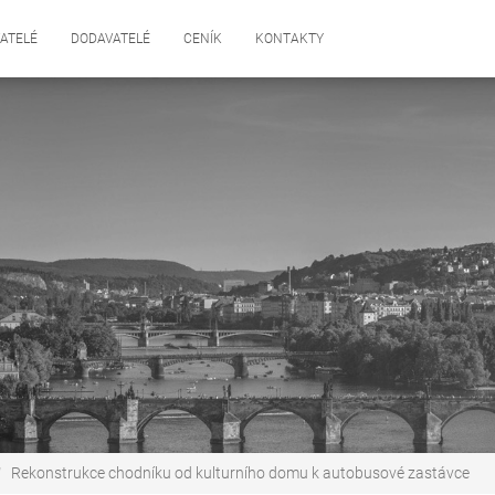
ATELÉ
DODAVATELÉ
CENÍK
KONTAKTY
Rekonstrukce chodníku od kulturního domu k autobusové zastávce