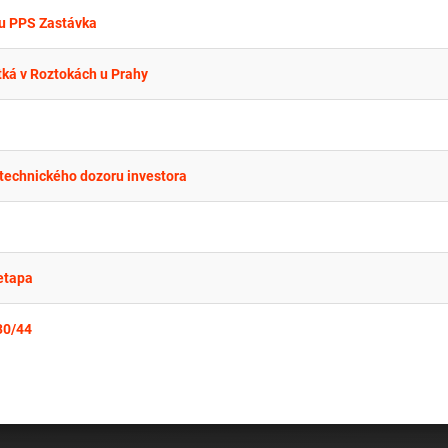
lu PPS Zastávka
tká v Roztokách u Prahy
 technického dozoru investora
etapa
30/44