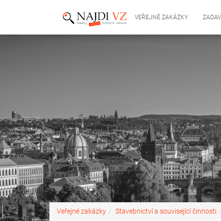
VEŘEJNÉ ZAKÁZKY
ZADAV
Veřejné zakázky
Stavebnictví a související činnosti