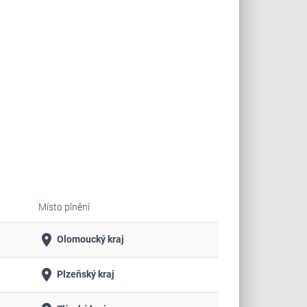
Místo plnění
place
Olomoucký kraj
place
Plzeňský kraj