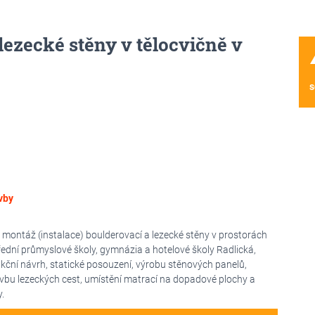
lezecké stěny v tělocvičně v
wa
s
vby
montáž (instalace) boulderovací a lezecké stěny v prostorách
řední průmyslové školy, gymnázia a hotelové školy Radlická,
kční návrh, statické posouzení, výrobu stěnových panelů,
stavbu lezeckých cest, umístění matrací na dopadové plochy a
.