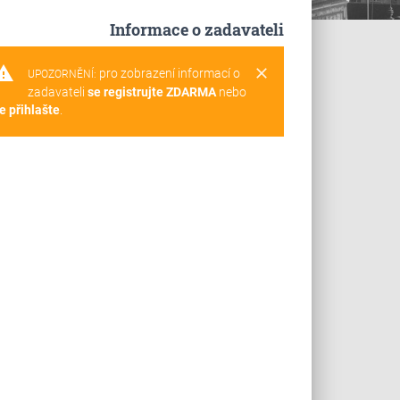
Informace o zadavateli
rning
clear
pro zobrazení informací o
UPOZORNĚNÍ:
zadavateli
se registrujte ZDARMA
nebo
e přihlašte
.