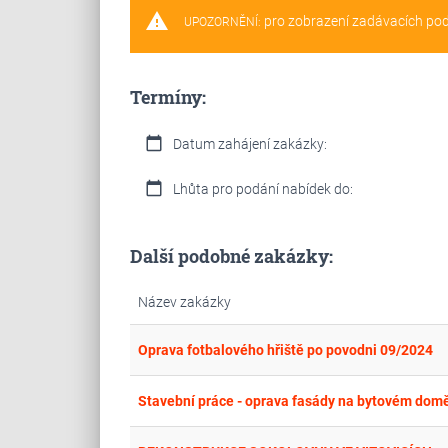
warning
pro zobrazení zadávacích po
UPOZORNĚNÍ:
Termíny:
calendar_today
Datum zahájení zakázky:
calendar_today
Lhůta pro podání nabídek do:
Další podobné zakázky:
Název zakázky
Oprava fotbalového hřiště po povodni 09/2024
Stavební práce - oprava fasády na bytovém domě