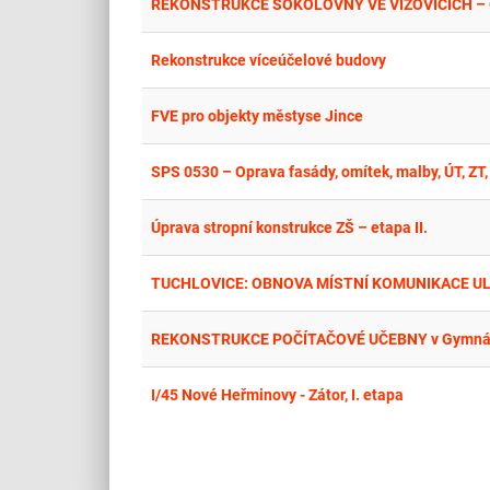
REKONSTRUKCE SOKOLOVNY VE VIZOVICÍCH –
Rekonstrukce víceúčelové budovy
FVE pro objekty městyse Jince
SPS 0530 – Oprava fasády, omítek, malby, ÚT, ZT, 
Úprava stropní konstrukce ZŠ – etapa II.
TUCHLOVICE: OBNOVA MÍSTNÍ KOMUNIKACE UL
REKONSTRUKCE POČÍTAČOVÉ UČEBNY v Gymnáziu
I/45 Nové Heřminovy - Zátor, I. etapa