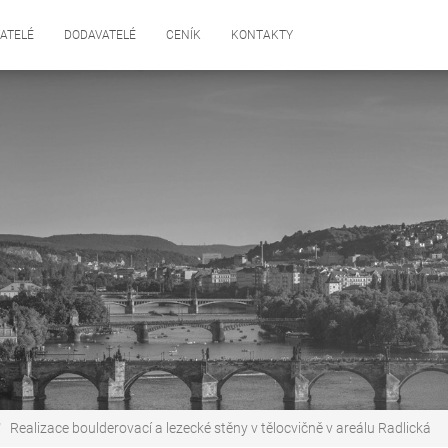
ATELÉ
DODAVATELÉ
CENÍK
KONTAKTY
Realizace boulderovací a lezecké stěny v tělocvičně v areálu Radlická