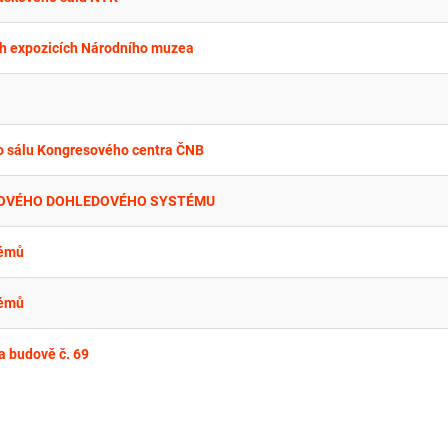
ých expozicích Národního muzea
ho sálu Kongresového centra ČNB
EROVÉHO DOHLEDOVÉHO SYSTÉMU
témů
témů
a budově č. 69