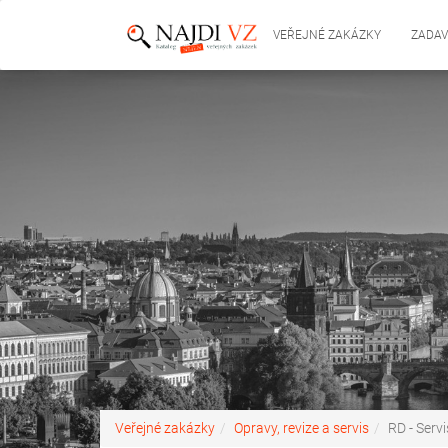
VEŘEJNÉ ZAKÁZKY
ZADAV
Veřejné zakázky
Opravy, revize a servis
RD - Serv