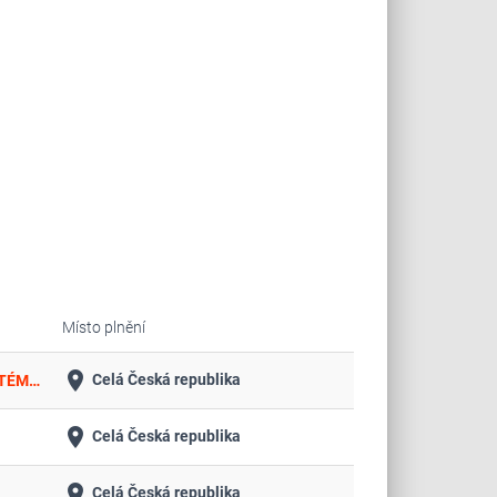
Místo plnění
place
Celá Česká republika
PROVÁDĚNÍ ÚDRŽBY SERVISU A OPRAV OPTICKÉ INFRASTRUKTURY MĚSTSKÉHO KAMEROVÉHO DOHLEDOVÉHO SYSTÉMU VČETNĚ AKTUALIZACE SYSTÉMU GSC A FIRMWARU JEDNOTLIVÝCH KOMPONENTŮ
place
Celá Česká republika
place
Celá Česká republika