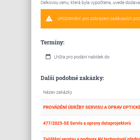
Celkovou cenu, která byla vypočtena, uvede dodava
warning
pro zobrazení zadávacích po
UPOZORNĚNÍ:
Termíny:
calendar_today
Lhůta pro podání nabídek do:
Další podobné zakázky:
Název zakázky
477/2025-SE Servis a opravy dataprojektorů
Zajištění servisu a podpory AV technologií před