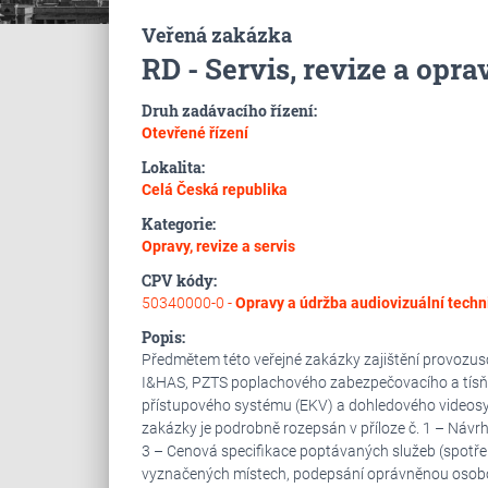
Veřená zakázka
RD - Servis, revize a op
Druh zadávacího řízení:
Otevřené řízení
Lokalita:
Celá Česká republika
Kategorie:
Opravy, revize a servis
CPV kódy:
50340000-0 -
Opravy a údržba audiovizuální techni
Popis:
Předmětem této veřejné zakázky zajištění provozu
I&HAS, PZTS poplachového zabezpečovacího a tísňo
přístupového systému (EKV) a dohledového videos
zakázky je podrobně rozepsán v příloze č. 1 – Návr
3 – Cenová specifikace poptávaných služeb (spotřebn
vyznačených místech, podepsání oprávněnou osobou 