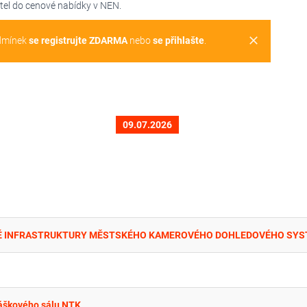
tel do cenové nabídky v NEN.
clear
dmínek
se registrujte ZDARMA
nebo
se přihlašte
.
09.07.2026
náškového sálu NTK