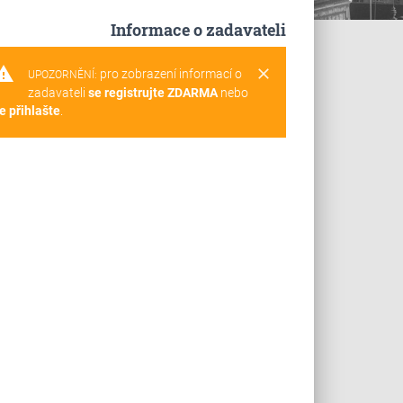
Informace o zadavateli
rning
clear
pro zobrazení informací o
UPOZORNĚNÍ:
zadavateli
se registrujte ZDARMA
nebo
e přihlašte
.