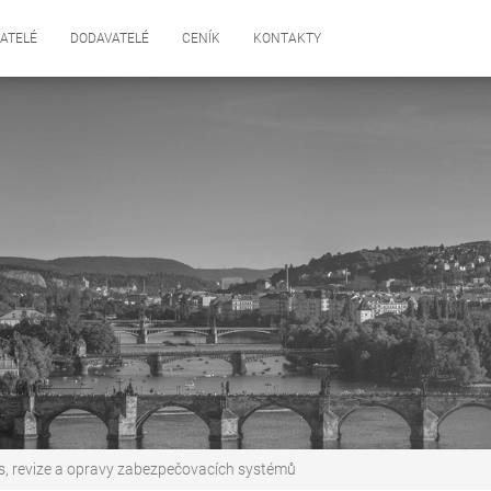
ATELÉ
DODAVATELÉ
CENÍK
KONTAKTY
is, revize a opravy zabezpečovacích systémů