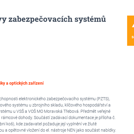
ravy zabezpečovacích systémů
wa
s
ky a optických zařízení
schopnosti elektronického zabezpečovacího systému (PZTS),
vého systému u zbrojního skladu, klíčového hospodářství a
ystému u VSŠ a VOŠ MO Moravská Třebová. Předmět veřejné
h rámcové dohody. Součástí zadávací dokumentace je příloha č.
í koš), kde zadavatel požaduje její vyplnění ve žlutě
a opětovné vložení do el. nástroje NEN jako součást nabídky.