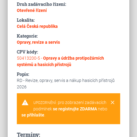
Druh zadávacího řízení:
Otevřené řízení
Lokalita:
Celá Česká republika
Kategorie:
Opravy, revize a servis
CPV kódy:
50413200-5 -
Opravy a údržba protipožárních
systémů a hasicích přístrojů
Popis:
RD - Revize, opravy, servis a nákup hasicích přístrojů
2026
warning
clear
pro zobrazení zadávacích
UPOZORNĚNÍ:
podmínek
se registrujte ZDARMA
nebo
se přihlašte
.
Termíny: