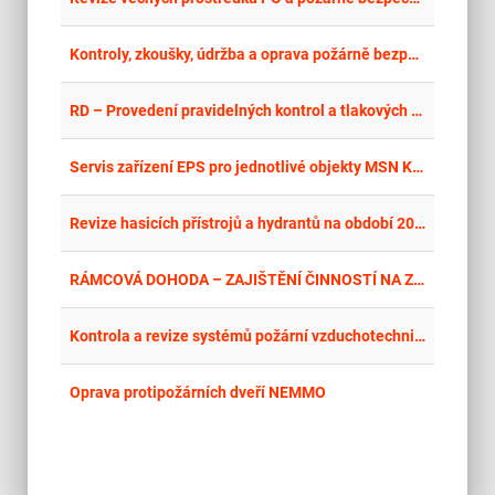
place
Cel
Kontroly, zkoušky, údržba a oprava požárně bezpečnostních zařízení 2026–2028 v obvodu Hradec Králové
place
Cel
RD – Provedení pravidelných kontrol a tlakových zkoušek hasicích přístrojů
place
Cel
Servis zařízení EPS pro jednotlivé objekty MSN Krnov
place
Cel
Revize hasicích přístrojů a hydrantů na období 2026 – 2027
place
Cel
RÁMCOVÁ DOHODA – ZAJIŠTĚNÍ ČINNOSTÍ NA ZAŘÍZENÍ SSZ A SHZ V OBLASTI LOGICKÉHO CELKU STROJOVNA, LOGICKÉHO CELKU STAVBA A LOGICKÉHO CELKU VENKOVNÍ OBJEKTY JADERNÉ ELEKTRÁRNY TEMELÍN
place
Cel
Kontrola a revize systémů požární vzduchotechniky
place
Cel
Oprava protipožárních dveří NEMMO