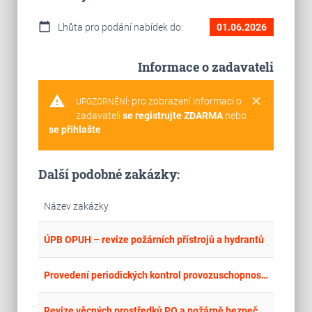
calendar_today
Lhůta pro podání nabídek do:
01.06.2026
Informace o zadavateli
warning
clear
pro zobrazení informací o
UPOZORNĚNÍ:
zadavateli
se registrujte ZDARMA
nebo
se přihlašte
.
Další podobné zakázky:
Název zakázky
place
Cel
ÚPB OPUH – revize požárních přístrojů a hydrantů
place
Cel
Provedení periodických kontrol provozuschopnosti (revizí) a tlakových zkoušek hasicích přístrojů v roce 2026
place
Cel
Revize věcných prostředků PO a požárně bezpečnostních zařízení pro rok 2026