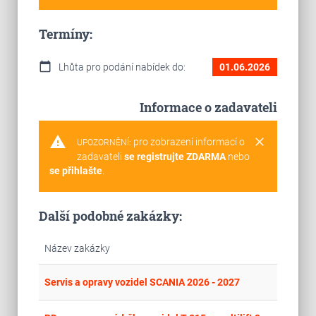
Termíny:
calendar_today
Lhůta pro podání nabídek do:
01.06.2026
Informace o zadavateli
warning
clear
pro zobrazení informací o
UPOZORNĚNÍ:
zadavateli
se registrujte ZDARMA
nebo
se přihlašte
.
Další podobné zakázky:
Název zakázky
place
Cel
Servis a opravy vozidel SCANIA 2026 - 2027