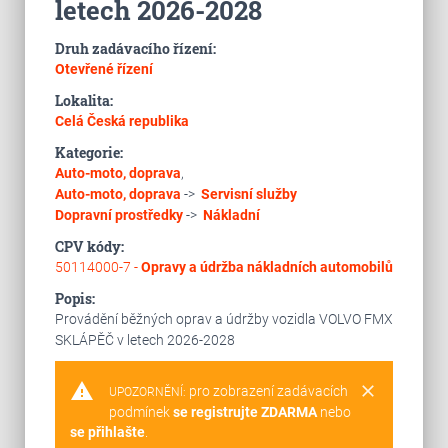
letech 2026-2028
Druh zadávacího řízení:
Otevřené řízení
Lokalita:
Celá Česká republika
Kategorie:
Auto-moto, doprava
,
Auto-moto, doprava
->
Servisní služby
Dopravní prostředky
->
Nákladní
CPV kódy:
50114000-7 -
Opravy a údržba nákladních automobilů
Popis:
Provádění běžných oprav a údržby vozidla VOLVO FMX
SKLÁPĚČ v letech 2026-2028
warning
clear
pro zobrazení zadávacích
UPOZORNĚNÍ:
podmínek
se registrujte ZDARMA
nebo
se přihlašte
.