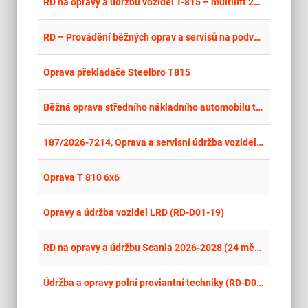
place
Cel
RD na opravy a údržbu vozidel T-815 – multilift 2026-2028 (24 měsíců)
place
Cel
RD – Provádění běžných oprav a servisů na podvozku vozidel
place
Cel
Oprava překladače Steelbro T815
place
Cel
Běžná oprava středního nákladního automobilu tara T-810
place
Cel
187/2026-7214, Oprava a servisní údržba vozidel VHJ - MB - ACTROS, MB - ATEGO
place
Cel
Oprava T 810 6x6
place
Cel
Opravy a údržba vozidel LRD (RD-D01-19)
place
Cel
RD na opravy a údržbu Scania 2026-2028 (24 měsíců)
place
Cel
Údržba a opravy polní proviantní techniky (RD-D01-16)