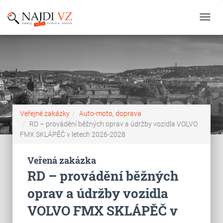
Toggl
navig
Veřejné zakázky
Auto-moto, doprava
RD – provádění běžných oprav a údržby vozidla VOLVO
FMX SKLÁPĚČ v letech 2026-2028
Veřená zakázka
RD – provádění běžných
oprav a údržby vozidla
VOLVO FMX SKLÁPĚČ v