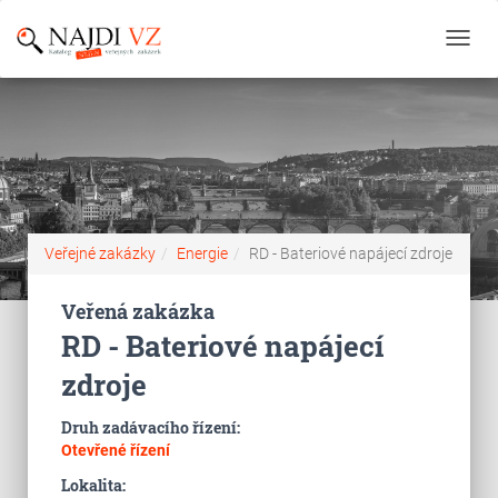
Toggl
navig
Veřejné zakázky
Energie
RD - Bateriové napájecí zdroje
Veřená zakázka
RD - Bateriové napájecí
zdroje
Druh zadávacího řízení:
Otevřené řízení
Lokalita: