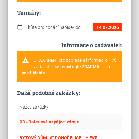
Termíny:
calendar_today
Lhůta pro podání nabídek do:
14.07.2026
Informace o zadavateli
warning
clear
pro zobrazení informací o
UPOZORNĚNÍ:
zadavateli
se registrujte ZDARMA
nebo
se přihlašte
.
Další podobné zakázky:
Název zakázky
place
Cel
RD - Bateriové napájecí zdroje
place
Jih
BYTOVÝ DŮM „A“ POHOŘELICE II – FVE