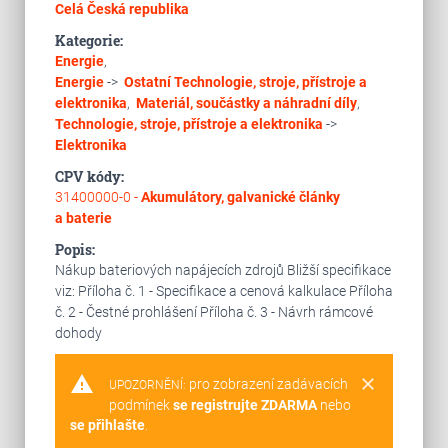
Celá Česká republika
Kategorie:
Energie
,
Energie
->
Ostatní
Technologie, stroje, přístroje a
elektronika
,
Materiál, součástky a náhradní díly
,
Technologie, stroje, přístroje a elektronika
->
Elektronika
CPV kódy:
31400000-0 -
Akumulátory, galvanické články
a baterie
Popis:
Nákup bateriových napájecích zdrojů Bližší specifikace
viz: Příloha č. 1 - Specifikace a cenová kalkulace Příloha
č. 2 - Čestné prohlášení Příloha č. 3 - Návrh rámcové
dohody
warning
clear
pro zobrazení zadávacích
UPOZORNĚNÍ:
podmínek
se registrujte ZDARMA
nebo
se přihlašte
.