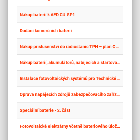
place
Cel
Nákup baterií k AED CU-SP1
place
Cel
Dodání komerčních baterií
place
Cel
Nákup příslušenství do radiostanic TPH – plán OBV 2026 Nákup příslušenství do radiostanic TPH – mimořádný požadavek ŘSCP – Frontex I.
place
Cel
Nákup baterií, akumulátorů, nabíjecích a startovacích zdrojů_2
place
Hla
Instalace fotovoltaických systémů pro Technické služby města Přerova: Smuteční síň městského hřbitova
place
Cel
Oprava napájecích zdrojů zabezpečovacího zařízení v obvodu SSZT Ústí nad Labem 2026
place
Cel
Speciální baterie - 2. část
place
Cel
Fotovoltaické elektrárny včetně bateriového úložiště na budovách ve vlastnictví Jihomoravského kraje