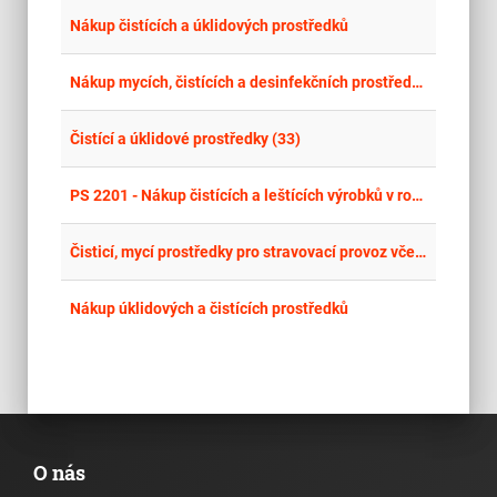
place
Cel
Nákup čistících a úklidových prostředků
place
Cel
Nákup mycích, čistících a desinfekčních prostředků pro realizace úklidu viz. (technická specifikace)
place
Cel
Čistící a úklidové prostředky (33)
place
Cel
PS 2201 - Nákup čistících a leštících výrobků v roce 2026
place
Cel
Čisticí, mycí prostředky pro stravovací provoz včetně bezplatné výpůjčky dávkovacích zařízení chemie
place
Cel
Nákup úklidových a čistících prostředků
O nás