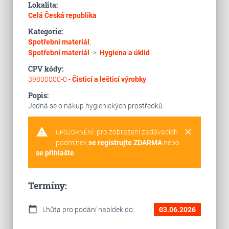
Lokalita:
Celá Česká republika
Kategorie:
Spotřební materiál
,
Spotřební materiál
->
Hygiena a úklid
CPV kódy:
39800000-0 -
Čisticí a lešticí výrobky
Popis:
Jedná se o nákup hygienických prostředků.
warning
clear
pro zobrazení zadávacích
UPOZORNĚNÍ:
podmínek
se registrujte ZDARMA
nebo
se přihlašte
.
Termíny:
calendar_today
Lhůta pro podání nabídek do:
03.06.2026