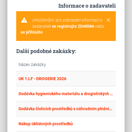
Informace o zadavateli
warning
clear
pro zobrazení informací o
UPOZORNĚNÍ:
zadavateli
se registrujte ZDARMA
nebo
se přihlašte
.
Další podobné zakázky:
Název zakázky
place
Cel
UK 1.LF - DROGERIE 2026
place
Cel
Dodávka hygienického materiálu a drogistických potřeb pro Správu NP Šumava 2026 - 2029 III.
place
Cel
Dodávka čisticích prostředků s náhradním plněním do PN Horní Beřkovice
place
Cel
Nákup úklidových prostředků