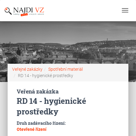
Toggl
navig
Veřejné zakázky
Spotřební materiál
RD 14 - hygienické prostředky
Veřená zakázka
RD 14 - hygienické
prostředky
Druh zadávacího řízení:
Otevřené řízení