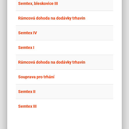
place
Cel
Semtex, bleskovice III
place
Cel
Rámcová dohoda na dodávky trhavin
place
Cel
Semtex IV
place
Cel
Semtex I
place
Cel
Rámcová dohoda na dodávky trhavin
place
Cel
Souprava pro trhání
place
Cel
Semtex II
place
Cel
Semtex III