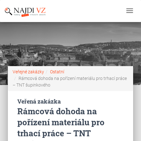
Toggl
navig
Veřejné zakázky
Ostatní
Rámcová dohoda na pořízení materiálu pro trhací práce
– TNT šupinkového
Veřená zakázka
Rámcová dohoda na
pořízení materiálu pro
trhací práce – TNT