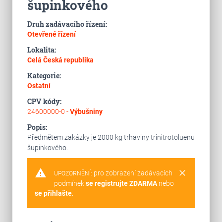
šupinkového
Druh zadávacího řízení:
Otevřené řízení
Lokalita:
Celá Česká republika
Kategorie:
Ostatní
CPV kódy:
24600000-0 -
Výbušniny
Popis:
Předmětem zakázky je 2000 kg trhaviny trinitrotoluenu
šupinkového.
warning
clear
pro zobrazení zadávacích
UPOZORNĚNÍ:
podmínek
se registrujte ZDARMA
nebo
se přihlašte
.