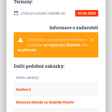
Termíny:
calendar_today
Lhůta pro podání nabídek do:
05.06.2026
Informace o zadavateli
warning
clear
pro zobrazení informací o
UPOZORNĚNÍ:
zadavateli
se registrujte ZDARMA
nebo
se přihlašte
.
Další podobné zakázky:
Název zakázky
place
Cel
Semtex II
place
Cel
Rámcová dohoda na dodávky trhavin