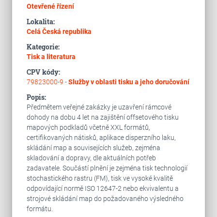
Otevřené řízení
Lokalita:
Celá Česká republika
Kategorie:
Tisk a literatura
CPV kódy:
79823000-9 -
Služby v oblasti tisku a jeho doručování
Popis:
Předmětem veřejné zakázky je uzavření rámcové
dohody na dobu 4 let na zajištění offsetového tisku
mapových podkladů včetně XXL formátů,
certifikovaných nátisků, aplikace disperzního laku,
skládání map a souvisejících služeb, zejména
skladování a dopravy, dle aktuálních potřeb
zadavatele. Součástí plnění je zejména tisk technologií
stochastického rastru (FM), tisk ve vysoké kvalitě
odpovídající normě ISO 12647-2 nebo ekvivalentu a
strojové skládání map do požadovaného výsledného
formátu.