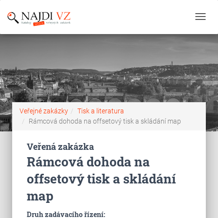
Toggl
navig
Veřejné zakázky
Tisk a literatura
Rámcová dohoda na offsetový tisk a skládání map
Veřená zakázka
Rámcová dohoda na
offsetový tisk a skládání
map
Druh zadávacího řízení: