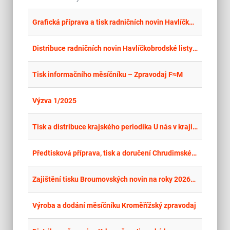
place
Cel
Grafická příprava a tisk radničních novin Havlíčkobrodské listy 2026 - 2030
place
Cel
Distribuce radničních novin Havlíčkobrodské listy 2026 - 2030
place
Cel
Tisk informačního měsíčníku – Zpravodaj F≈M
place
Cel
Výzva 1/2025
place
Cel
Tisk a distribuce krajského periodika U nás v kraji 2026
place
Cel
Předtisková příprava, tisk a doručení Chrudimského zpravodaje, včetně kulturní přílohy Chrudim dnes
place
Cel
Zajištění tisku Broumovských novin na roky 2026–2028
place
Cel
Výroba a dodání měsíčníku Kroměřížský zpravodaj