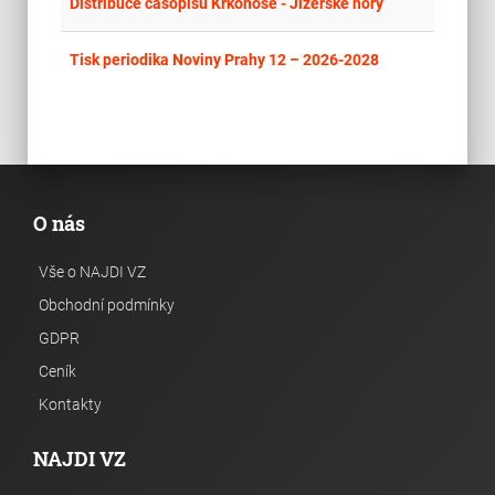
place
Cel
Distribuce časopisu Krkonoše - Jizerské hory
place
Cel
Tisk periodika Noviny Prahy 12 – 2026-2028
O nás
Vše o NAJDI VZ
Obchodní podmínky
GDPR
Ceník
Kontakty
NAJDI VZ