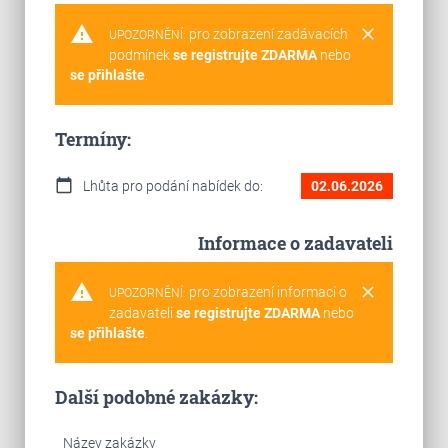
warning
clear
pro zobrazení zadávacích
UPOZORNĚNÍ:
podmínek
se registrujte ZDARMA
nebo
se přihlašte
.
Termíny:
calendar_today
Lhůta pro podání nabídek do:
02.06.2026
Informace o zadavateli
warning
clear
pro zobrazení informací o
UPOZORNĚNÍ:
zadavateli
se registrujte ZDARMA
nebo
se přihlašte
.
Další podobné zakázky:
Název zakázky