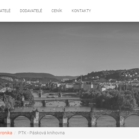
ATELÉ
DODAVATELÉ
CENÍK
KONTAKTY
tronika
PTK - Pásková knihovna