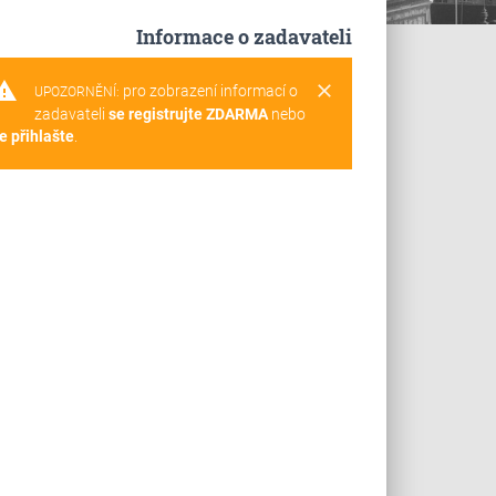
Informace o zadavateli
rning
clear
pro zobrazení informací o
UPOZORNĚNÍ:
zadavateli
se registrujte ZDARMA
nebo
e přihlašte
.