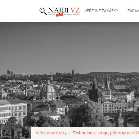
VEŘEJNÉ ZAKÁZKY
ZADAV
Veřejné zakázky
Technologie, stroje, přístroje a elek