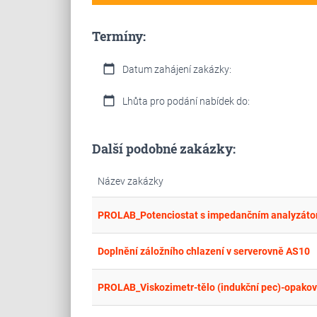
Termíny:
calendar_today
Datum zahájení zakázky:
calendar_today
Lhůta pro podání nabídek do:
Další podobné zakázky:
Název zakázky
PROLAB_Potenciostat s impedančním analyzát
Doplnění záložního chlazení v serverovně AS10
PROLAB_Viskozimetr-tělo (indukční pec)-opakov