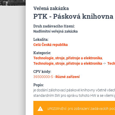
Veřená zakázka
PTK - Pásková knihovna
Druh zadávacího řízení:
Nadlimitní veřejná zakázka
Lokalita:
Celá Česká republika
Kategorie:
Technologie, stroje, přístroje a elektronika
,
Technologie, stroje, přístroje a elektronika
->
Tech
CPV kódy:
39300000-5 -
Různé zařízení
Popis:
je dodání zálohovací páskové knihovny včetně všec
standardním SW pro správu tohoto HW a se všemi po
warning
pro zobrazení zadávacích po
UPOZORNĚNÍ: