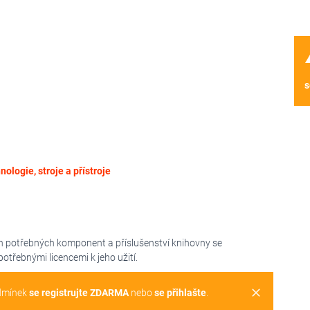
wa
s
nologie, stroje a přístroje
h potřebných komponent a příslušenství knihovny se
třebnými licencemi k jeho užití.
clear
dmínek
se registrujte ZDARMA
nebo
se přihlašte
.