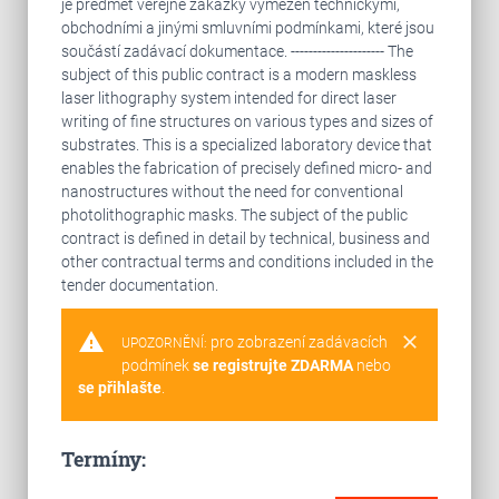
je předmět veřejné zakázky vymezen technickými,
obchodními a jinými smluvními podmínkami, které jsou
součástí zadávací dokumentace. --------------------- The
subject of this public contract is a modern maskless
laser lithography system intended for direct laser
writing of fine structures on various types and sizes of
substrates. This is a specialized laboratory device that
enables the fabrication of precisely defined micro- and
nanostructures without the need for conventional
photolithographic masks. The subject of the public
contract is defined in detail by technical, business and
other contractual terms and conditions included in the
tender documentation.
warning
clear
pro zobrazení zadávacích
UPOZORNĚNÍ:
podmínek
se registrujte ZDARMA
nebo
se přihlašte
.
Termíny: