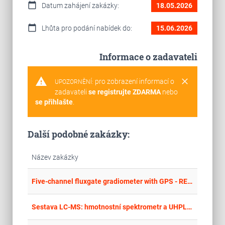
calendar_today
Datum zahájení zakázky:
18.05.2026
calendar_today
Lhůta pro podání nabídek do:
15.06.2026
Informace o zadavateli
warning
clear
pro zobrazení informací o
UPOZORNĚNÍ:
zadavateli
se registrujte ZDARMA
nebo
se přihlašte
.
Další podobné zakázky:
Název zakázky
place
Cel
Five-channel fluxgate gradiometer with GPS - REISSUE
place
Cel
Sestava LC-MS: hmotnostní spektrometr a UHPLC kapalinový chromatograf