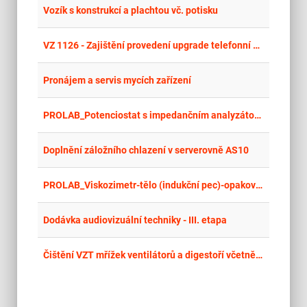
place
Cel
Vozík s konstrukcí a plachtou vč. potisku
place
Cel
VZ 1126 - Zajištění provedení upgrade telefonní ústředny pro potřebu Městské policie hl. m. Prahy
place
Cel
Pronájem a servis mycích zařízení
place
Cel
PROLAB_Potenciostat s impedančním analyzátorem
place
Cel
Doplnění záložního chlazení v serverovně AS10
place
Cel
PROLAB_Viskozimetr-tělo (indukční pec)-opakování
place
Cel
Dodávka audiovizuální techniky - III. etapa
place
Cel
Čištění VZT mřížek ventilátorů a digestoří včetně výměny tukových filtrů na ubytovacích provozních objektech Kolejí a menz VUT v Brně