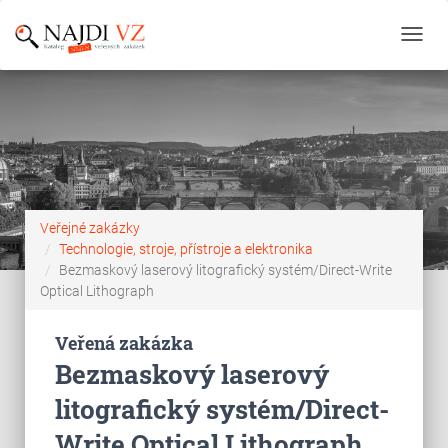
Toggl
navig
Veřejné zakázky
Technologie, stroje, přístroje a elektronika
Bezmaskový laserový litografický systém/Direct-Write
Optical Lithograph
Veřená zakázka
Bezmaskový laserový
litografický systém/Direct-
Write Optical Lithograph