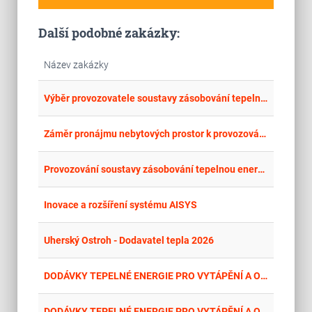
Další podobné zakázky:
Název zakázky
place
Cel
Výběr provozovatele soustavy zásobování tepelnou energií
place
Jih
Záměr pronájmu nebytových prostor k provozování obchodu se smíšeným zbožím - Zámek Prštice
place
Hla
Provozování soustavy zásobování tepelnou energií ve městě Smiřice
place
Cel
Inovace a rozšíření systému AISYS
place
Zlí
Uherský Ostroh - Dodavatel tepla 2026
place
Hla
DODÁVKY TEPELNÉ ENERGIE PRO VYTÁPĚNÍ A OHŘEV VODY PRO ZŠ A MŠ V ÚZEMNÍM OBVODU MČ PRAHY 13 NA OBDOBÍ 1.1.2026-31.12.2035
place
Hla
DODÁVKY TEPELNÉ ENERGIE PRO VYTÁPĚNÍ A OHŘEV VODY PRO ZŠ A MŠ V ÚZEMNÍM OBVODU MČ PRAHY 13 NA OBDOBÍ 1.1.2026-31.12.2035