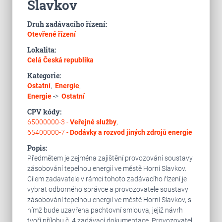
Slavkov
Druh zadávacího řízení:
Otevřené řízení
Lokalita:
Celá Česká republika
Kategorie:
Ostatní
,
Energie
,
Energie
->
Ostatní
CPV kódy:
65000000-3 -
Veřejné služby
,
65400000-7 -
Dodávky a rozvod jiných zdrojů energie
Popis:
Předmětem je zejména zajištění provozování soustavy
zásobování tepelnou energií ve městě Horní Slavkov.
Cílem zadavatele v rámci tohoto zadávacího řízení je
vybrat odborného správce a provozovatele soustavy
zásobování tepelnou energií ve městě Horní Slavkov, s
nímž bude uzavřena pachtovní smlouva, jejíž návrh
tvoří přílohu č. 4 zadávací dokumentace. Provozovatel