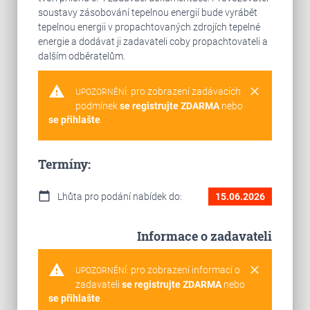
soustavy zásobování tepelnou energií bude vyrábět
tepelnou energii v propachtovaných zdrojích tepelné
energie a dodávat ji zadavateli coby propachtovateli a
dalším odběratelům.
warning
clear
pro zobrazení zadávacích
UPOZORNĚNÍ:
podmínek
se registrujte ZDARMA
nebo
se přihlašte
.
Termíny:
calendar_today
Lhůta pro podání nabídek do:
15.06.2026
Informace o zadavateli
warning
clear
pro zobrazení informací o
UPOZORNĚNÍ:
zadavateli
se registrujte ZDARMA
nebo
se přihlašte
.