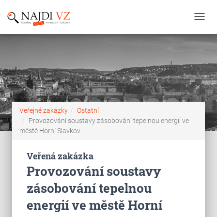
Toggl
navig
Veřejné zakázky
Ostatní
Provozování soustavy zásobování tepelnou energií ve
městě Horní Slavkov
Veřená zakázka
Provozování soustavy
zásobování tepelnou
energií ve městě Horní