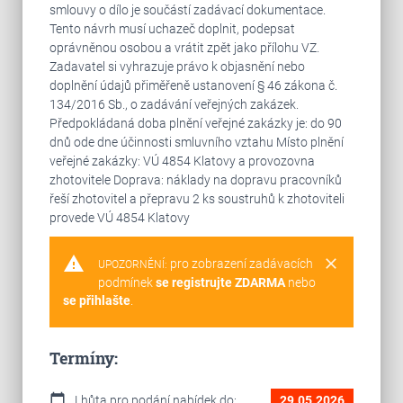
smlouvy o dílo je součástí zadávací dokumentace.
Tento návrh musí uchazeč doplnit, podepsat
oprávněnou osobou a vrátit zpět jako přílohu VZ.
Zadavatel si vyhrazuje právo k objasnění nebo
doplnění údajů přiměřeně ustanovení § 46 zákona č.
134/2016 Sb., o zadávání veřejných zakázek.
Předpokládaná doba plnění veřejné zakázky je: do 90
dnů ode dne účinnosti smluvního vztahu Místo plnění
veřejné zakázky: VÚ 4854 Klatovy a provozovna
zhotovitele Doprava: náklady na dopravu pracovníků
řeší zhotovitel a přepravu 2 ks soustruhů k zhotoviteli
provede VÚ 4854 Klatovy
warning
clear
pro zobrazení zadávacích
UPOZORNĚNÍ:
podmínek
se registrujte ZDARMA
nebo
se přihlašte
.
Termíny:
calendar_today
Lhůta pro podání nabídek do:
29.05.2026