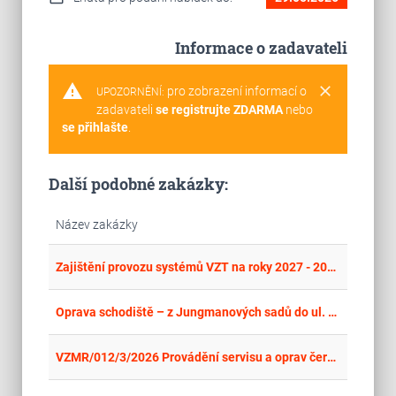
Informace o zadavateli
warning
clear
pro zobrazení informací o
UPOZORNĚNÍ:
zadavateli
se registrujte ZDARMA
nebo
se přihlašte
.
Další podobné zakázky:
Název zakázky
place
Cel
Zajištění provozu systémů VZT na roky 2027 - 2029
place
Par
Oprava schodiště – z Jungmanových sadů do ul. Třebízského, Vysoké Mýto
place
Cel
VZMR/012/3/2026 Provádění servisu a oprav čerpadel