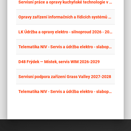
place
Cel
Servisní práce a opravy kuchyňské technologie v Orlickoústecké, Litomyšlské a Svitavské nemocnici
place
Cel
Opravy zařízení informačních a řídicích systémů na ŽKV
place
Cel
LK Údržba a opravy elektro - silnoproud 2026 - 2027
place
Cel
Telematika NIV - Servis a údržba elektro - slaboproud 2026 - 2028 - SSÚD 2 na D1 v km 44,80-93,90
place
Cel
D48 Frýdek — Místek, servis WIM 2026-2029
place
Cel
Servisní podpora zařízení Grass Valley 2027-2028
place
Cel
Telematika NIV - Servis a údržba elektro - slaboproud 2026 - 2028_SSÚD 3