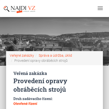
Toggl
navig
Veřejné zakázky
Správa a údržba, úklid
Provedení opravy obráběcích strojů
Veřená zakázka
Provedení opravy
obráběcích strojů
Druh zadávacího řízení:
Otevřené řízení