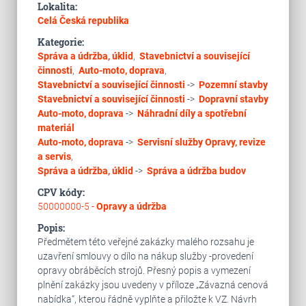
Lokalita:
Celá Česká republika
Kategorie:
Správa a údržba, úklid
,
Stavebnictví a související
činnosti
,
Auto-moto, doprava
,
Stavebnictví a související činnosti
->
Pozemní stavby
Stavebnictví a související činnosti
->
Dopravní stavby
Auto-moto, doprava
->
Náhradní díly a spotřební
materiál
Auto-moto, doprava
->
Servisní služby
Opravy, revize
a servis
,
Správa a údržba, úklid
->
Správa a údržba budov
CPV kódy:
50000000-5 -
Opravy a údržba
Popis:
Předmětem této veřejné zakázky malého rozsahu je
uzavření smlouvy o dílo na nákup služby -provedení
opravy obráběcích strojů. Přesný popis a vymezení
plnění zakázky jsou uvedeny v příloze „Závazná cenová
nabídka“, kterou řádně vyplňte a přiložte k VZ. Návrh