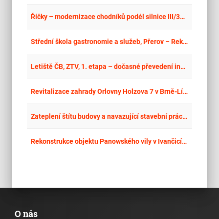
place
Cel
Říčky – modernizace chodníků podél silnice III/3122
place
Cel
Střední škola gastronomie a služeb, Přerov – Rekonstrukce gastroprovozu - dodávka gastronomické technologie“ II.
place
Cel
Letiště ČB, ZTV, 1. etapa – dočasné převedení inženýrských sítí
place
Cel
Revitalizace zahrady Orlovny Holzova 7 v Brně-Líšni
place
Cel
Zateplení štítu budovy a navazující stavební práce na ZŠ, ul. Pohankova v Brně-Líšni
place
Cel
Rekonstrukce objektu Panowského vily v Ivančicích na objekt péče v denním stacionáři a s pečovatelskou službou
O nás