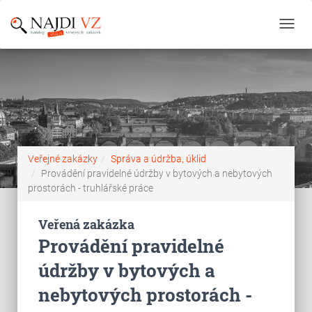
Toggl
navig
Veřejné zakázky
Správa a údržba, úklid
Provádění pravidelné údržby v bytových a nebytových
prostorách - truhlářské práce
Veřená zakázka
Provádění pravidelné
údržby v bytových a
nebytových prostorách -