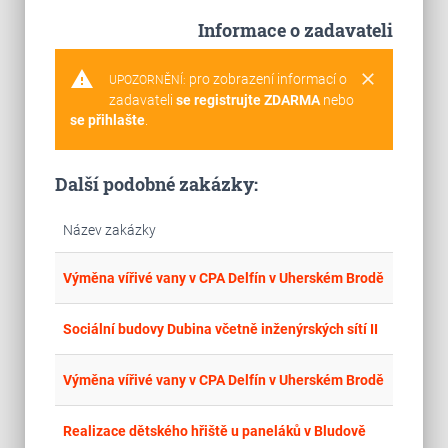
Informace o zadavateli
warning
clear
pro zobrazení informací o
UPOZORNĚNÍ:
zadavateli
se registrujte ZDARMA
nebo
se přihlašte
.
Další podobné zakázky:
Název zakázky
place
Cel
Výměna vířivé vany v CPA Delfín v Uherském Brodě
place
Cel
Sociální budovy Dubina včetně inženýrských sítí II
place
Cel
Výměna vířivé vany v CPA Delfín v Uherském Brodě
place
Cel
Realizace dětského hřiště u paneláků v Bludově