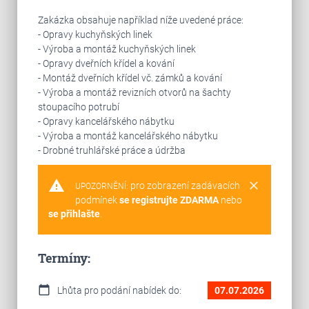
Zakázka obsahuje například níže uvedené práce:
- Opravy kuchyňských linek
- Výroba a montáž kuchyňských linek
- Opravy dveřních křídel a kování
- Montáž dveřních křídel vč. zámků a kování
- Výroba a montáž revizních otvorů na šachty
stoupacího potrubí
- Opravy kancelářského nábytku
- Výroba a montáž kancelářského nábytku
- Drobné truhlářské práce a údržba
warning
clear
pro zobrazení zadávacích
UPOZORNĚNÍ:
podmínek
se registrujte ZDARMA
nebo
se přihlašte
.
Termíny:
calendar_today
Lhůta pro podání nabídek do:
07.07.2026