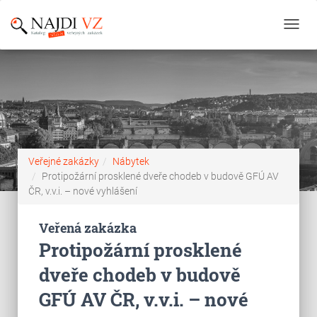
Toggl
navig
Veřejné zakázky
Nábytek
Protipožární prosklené dveře chodeb v budově GFÚ AV
ČR, v.v.i. – nové vyhlášení
Veřená zakázka
Protipožární prosklené
dveře chodeb v budově
GFÚ AV ČR, v.v.i. – nové