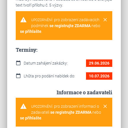
text tvoří přílohu č. 5 výzvy.
warning
clear
pro zobrazení zadávacích
UPOZORNĚNÍ:
podmínek
se registrujte ZDARMA
nebo
se přihlašte
.
Termíny:
calendar_today
Datum zahájení zakázky:
29.06.2026
calendar_today
Lhůta pro podání nabídek do:
10.07.2026
Informace o zadavateli
warning
clear
pro zobrazení informací o
UPOZORNĚNÍ:
zadavateli
se registrujte ZDARMA
nebo
se přihlašte
.