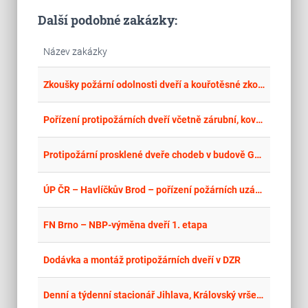
Další podobné zakázky:
Název zakázky
place
Hla
Zkoušky požární odolnosti dveří a kouřotěsné zkoušky dveří
place
Cel
Pořízení protipožárních dveří včetně zárubní, kování a prahů
place
Hla
Protipožární prosklené dveře chodeb v budově GFÚ AV ČR, v.v.i.
place
Cel
ÚP ČR – Havlíčkův Brod – pořízení požárních uzávěrů, Jihlavská 42 – II.
place
Cel
FN Brno – NBP-výměna dveří 1. etapa
place
Cel
Dodávka a montáž protipožárních dveří v DZR
place
Cel
Denní a týdenní stacionář Jihlava, Královský vršek 9, Jihlava - Výměna interiérových dveří v určených místnostech