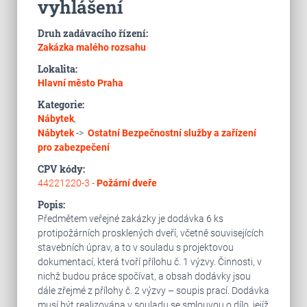
vyhlášení
Druh zadávacího řízení:
Zakázka malého rozsahu
Lokalita:
Hlavní město Praha
Kategorie:
Nábytek
,
Nábytek
->
Ostatní
Bezpečnostní služby a zařízení
pro zabezpečení
CPV kódy:
44221220-3 -
Požární dveře
Popis:
Předmětem veřejné zakázky je dodávka 6 ks
protipožárních prosklených dveří, včetně souvisejících
stavebních úprav, a to v souladu s projektovou
dokumentací, která tvoří přílohu č. 1 výzvy. Činnosti, v
nichž budou práce spočívat, a obsah dodávky jsou
dále zřejmé z přílohy č. 2 výzvy – soupis prací. Dodávka
musí být realizována v souladu se smlouvou o dílo, jejíž