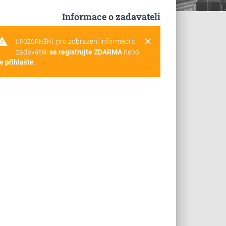
Informace o zadavateli
rning
clear
pro zobrazení informací o
UPOZORNĚNÍ:
zadavateli
se registrujte ZDARMA
nebo
e přihlašte
.