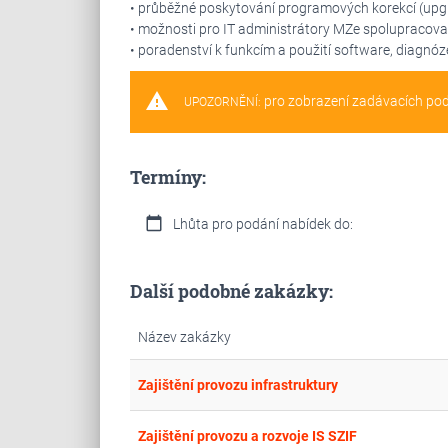
• průběžné poskytování programových korekcí (upgr
• možnosti pro IT administrátory MZe spolupracova
• poradenství k funkcím a použití software, diagnóz
warning
pro zobrazení zadávacích po
UPOZORNĚNÍ:
Termíny:
calendar_today
Lhůta pro podání nabídek do:
Další podobné zakázky:
Název zakázky
Zajištění provozu infrastruktury
Zajištění provozu a rozvoje IS SZIF