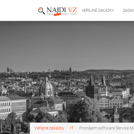
VEŘEJNÉ ZAKÁZKY
ZADAV
Veřejné zakázky
IT
Pronájem software Service 