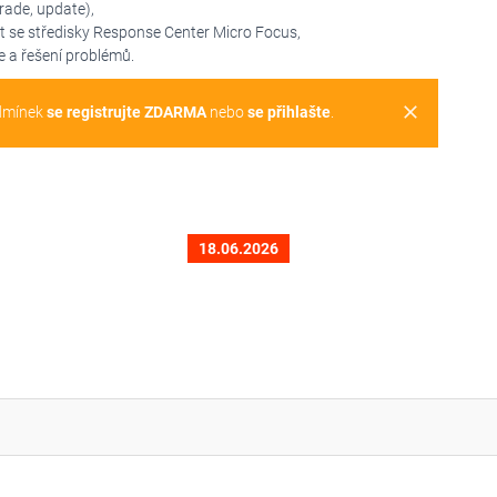
ade, update),
t se středisky Response Center Micro Focus,
e a řešení problémů.
clear
dmínek
se registrujte ZDARMA
nebo
se přihlašte
.
18.06.2026