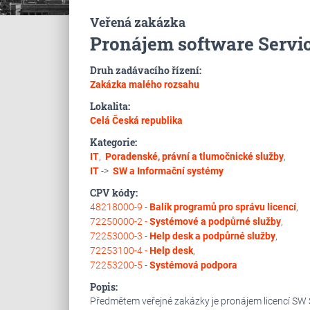
Veřená zakázka
Pronájem software Servi
Druh zadávacího řízení:
Zakázka malého rozsahu
Lokalita:
Celá Česká republika
Kategorie:
IT
,
Poradenské, právní a tlumočnické služby
,
IT
->
SW a Informační systémy
CPV kódy:
48218000-9 -
Balík programů pro správu licencí
,
72250000-2 -
Systémové a podpůrné služby
,
72253000-3 -
Help desk a podpůrné služby
,
72253100-4 -
Help desk
,
72253200-5 -
Systémová podpora
Popis:
Předmětem veřejné zakázky je pronájem licencí SW