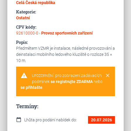
Celá Česká republika
Kategorie:
Ostatní
CPV kódy:
92610000-0 -
Provoz sportovních zařízení
Popis:
Předmětem VZMR je instalace, následné provozování a
deinstalaci mobilního ledového kluziště o rozloze 35 ×
10 m.
warning
clear
pro zobrazení zadávacích
UPOZORNĚNÍ:
podmínek
se registrujte ZDARMA
nebo
se přihlašte
.
Termíny:
calendar_today
Lhůta pro podání nabídek do:
20.07.2026