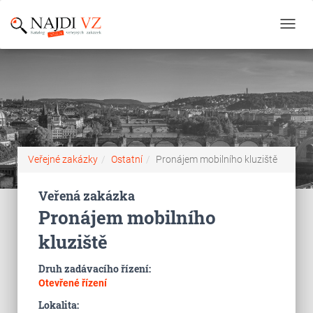
Toggl
navig
Veřejné zakázky
Ostatní
Pronájem mobilního kluziště
Veřená zakázka
Pronájem mobilního
kluziště
Druh zadávacího řízení:
Otevřené řízení
Lokalita: