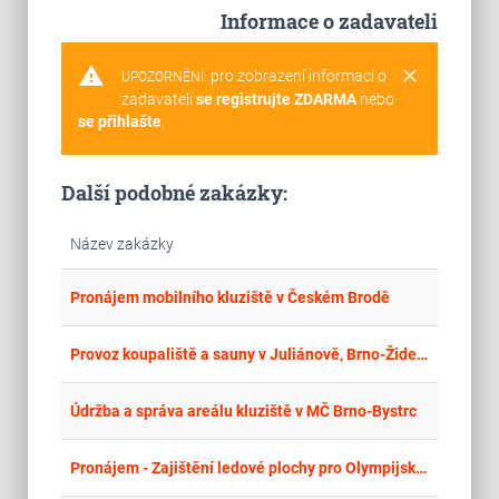
Informace o zadavateli
warning
clear
pro zobrazení informací o
UPOZORNĚNÍ:
zadavateli
se registrujte ZDARMA
nebo
se přihlašte
.
Další podobné zakázky:
Název zakázky
place
Cel
Pronájem mobilního kluziště v Českém Brodě
place
Cel
Provoz koupaliště a sauny v Juliánově, Brno-Židenice
place
Hla
Údržba a správa areálu kluziště v MČ Brno-Bystrc
place
Hla
Pronájem - Zajištění ledové plochy pro Olympijský festival Milano Cortina 2026 v Českých Budějovicích