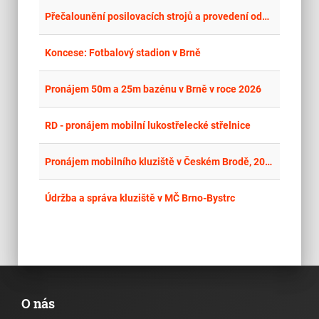
place
Cel
Přečalounění posilovacích strojů a provedení odborné technické prohlídky tělovýchovného materiálu
place
Cel
Koncese: Fotbalový stadion v Brně
place
Cel
Pronájem 50m a 25m bazénu v Brně v roce 2026
place
Cel
RD - pronájem mobilní lukostřelecké střelnice
place
Cel
Pronájem mobilního kluziště v Českém Brodě, 2026
place
Hla
Údržba a správa kluziště v MČ Brno-Bystrc
O nás