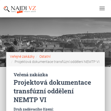
Toggl
navig
Veřejné zakázky
Ostatní
Projektová dokumentace transfúzní oddělení NEMTP VI
Veřená zakázka
Projektová dokumentace
transfúzní oddělení
NEMTP VI
Druh zadávacího řízení: