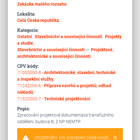
Zakázka malého rozsahu
Lokalita:
Celá Česká republika
Kategorie:
Ostatní
,
Stavebnictví a související činnosti
,
Projekty
a studie
,
Stavebnictví a související činnosti
->
Projektové,
architektonické a související činnosti
CPV kódy:
71000000-8 -
Architektonické, stavební, technické
a inspekční služby
,
71242000-6 -
Příprava návrhů a projektů, odhad
nákladů
,
71320000-7 -
Technické projektování
Popis:
Zpracování projektové dokumentace transfúzního
oddělení, budova B, 2.NP NEMTP
warning
clear
pro zobrazení zadávacích
UPOZORNĚNÍ: