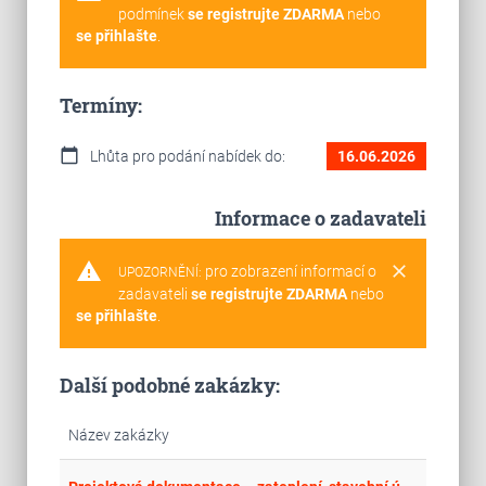
podmínek
se registrujte ZDARMA
nebo
se přihlašte
.
Termíny:
calendar_today
Lhůta pro podání nabídek do:
16.06.2026
Informace o zadavateli
warning
clear
pro zobrazení informací o
UPOZORNĚNÍ:
zadavateli
se registrujte ZDARMA
nebo
se přihlašte
.
Další podobné zakázky:
Název zakázky
Cel