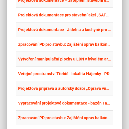
place
Projektová dokumentace – zateplení, stavební úpravy a FVE na objektech Masarykova čp. 694-699 v Ostrově
place
Cel
Projektová dokumentace pro stavební akci „SAFARI JIH – I. etapa
place
Cel
Projektová dokumentace - Jídelna a kuchyně pro FZŠ Chodovická
place
Cel
Zpracování PD pro stavbu: Zajištění oprav balkónových těles a souvisejících povrchů v objektech Dvořákova 1331 a 1330, Děčín II
place
Cel
Vytvoření manipulační plochy u LDN v bývalém areálu Nemocnice Opočno formou Design & Build
place
Cel
Veřejné prostranství Třebíč - lokalita Hájenky - PD
place
Cel
Projektová příprava a autorský dozor „Oprava vnějších plášťů tribuny stadionu E. Zátopka, V Průhonech 685, Chrudim
place
Cel
Vypracování projektové dokumentace - bazén Tachov – opakované řízení
place
Cel
Zpracování PD pro stavbu: Zajištění oprav balkónových těles a souvisejících povrchů v objektech Dvořákova 1331 a 1330, Děčín II