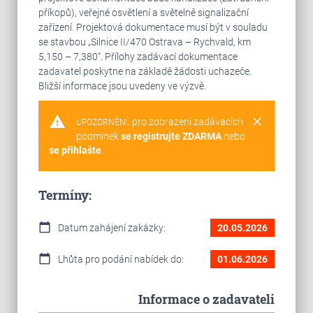
příkopů), veřejné osvětlení a světelně signalizační
zařízení. Projektová dokumentace musí být v souladu
se stavbou „Silnice II/470 Ostrava – Rychvald, km
5,150 – 7,380“. Přílohy zadávací dokumentace
zadavatel poskytne na základě žádosti uchazeče.
Bližší informace jsou uvedeny ve výzvě.
warning
clear
pro zobrazení zadávacích
UPOZORNĚNÍ:
podmínek
se registrujte ZDARMA
nebo
se přihlašte
.
Termíny:
calendar_today
Datum zahájení zakázky:
20.05.2026
calendar_today
Lhůta pro podání nabídek do:
01.06.2026
Informace o zadavateli