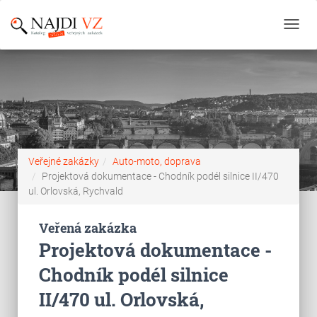
Toggl
navig
Veřejné zakázky
Auto-moto, doprava
Projektová dokumentace - Chodník podél silnice II/470
ul. Orlovská, Rychvald
Veřená zakázka
Projektová dokumentace -
Chodník podél silnice
II/470 ul. Orlovská,