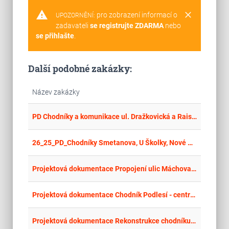
warning
clear
pro zobrazení informací o
UPOZORNĚNÍ:
zadavateli
se registrujte ZDARMA
nebo
se přihlašte
.
Další podobné zakázky:
Název zakázky
place
Cel
PD Chodníky a komunikace ul. Dražkovická a Raisova (v úseku ul. Nemošická-Čacké-Chrudimská)
place
Hla
26_25_PD_Chodníky Smetanova, U Školky, Nové Habří
place
Cel
Projektová dokumentace Propojení ulic Máchova – 40. Pluku
place
Cel
Projektová dokumentace Chodník Podlesí - centrum
place
Cel
Projektová dokumentace Rekonstrukce chodníku Sokolská ve Valašském Meziříčí