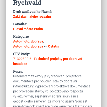
Rychvald
Druh zadávacího řízení:
Zakázka malého rozsahu
Lokalita:
Hlavní město Praha
Kategorie:
Auto-moto, doprava
,
Auto-moto, doprava
->
Ostatní
CPV kódy:
71322500-6 -
Technické projekty pro dopravní
instalace
Popis:
Předmětem zakázky je vypracování projektové
dokumentace pro povolení stavby dopravní
infrastruktury, vypracování projektové dokumentace
pro provádění stavby vč. položkového rozpočtu,
výkazu výměr, zajištění vyjádření, souhlasů a
geodetického zaměření zájmového území. Součástí
projektové dokumentace bude kanalizace (zatrubnění