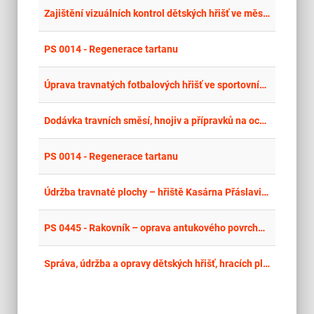
place
Cel
Zajištění vizuálních kontrol dětských hřišť ve městě Jablonec nad Nisou
place
Cel
PS 0014 - Regenerace tartanu
place
Cel
Úprava travnatých fotbalových hřišť ve sportovních areálech: Štruncovy sady s všívaným hybridním trávníkem, Luční ulice a Skvrňany v Plzni - 2. vyhlášení
place
Hla
Dodávka travních směsí, hnojiv a přípravků na ochranu rostlin
place
Cel
PS 0014 - Regenerace tartanu
place
Cel
Údržba travnaté plochy – hřiště Kasárna Přáslavice
place
Cel
PS 0445 - Rakovník – oprava antukového povrchu hřiště
place
Cel
Správa, údržba a opravy dětských hřišť, hracích ploch – hřišť, volných herních ploch a mobiliáře ve správním území města Neratovice