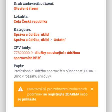
Druh zadávacího řízení:
Otevřené řízení
Lokalita:
Celá Česká republika
Kategorie:
Správa a údržba, úklid
,
Správa a údržba, úklid
->
Ostatní
CPV kódy:
77320000-9 -
Služby související s údržbou
sportovních hřišť
Popis:
Profesionální údržba sportovišť v působnosti PS 0611
Brno v rozsahu smlouvy.
warning
clear
pro zobrazení zadávacích
UPOZORNĚNÍ:
podmínek
se registrujte ZDARMA
nebo
se přihlašte
.