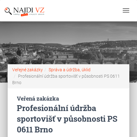
Toggl
navig
Veřejné zakázky
Správa a údržba, úklid
Profesionální údržba sportovišť v působnosti PS 0611
Brno
Veřená zakázka
Profesionální údržba
sportovišť v působnosti PS
0611 Brno