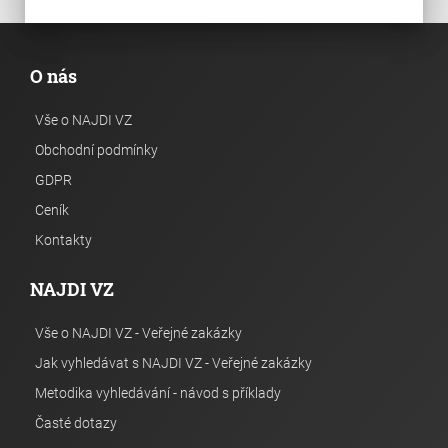
O nás
Vše o NAJDI VZ
Obchodní podmínky
GDPR
Ceník
Kontakty
NAJDI VZ
Vše o NAJDI VZ - Veřejné zakázky
Jak vyhledávat s NAJDI VZ - Veřejné zakázky
Metodika vyhledávání - návod s příklady
Časté dotazy