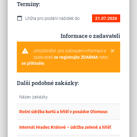
Termíny:
calendar_today
Lhůta pro podání nabídek do:
21.07.2026
Informace o zadavateli
warning
clear
pro zobrazení informací o
UPOZORNĚNÍ:
zadavateli
se registrujte ZDARMA
nebo
se přihlašte
.
Další podobné zakázky:
Název zakázky
place
Cel
Roční údržba kurtů a hřišť v posádce Olomouc
place
Cel
Internát Hradec Králové – údržba zeleně a hřišť