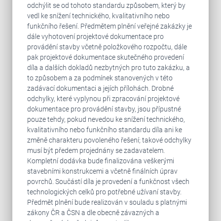
odchýlit se od tohoto standardu způsobem, který by
vedl ke snížení technického, kvalitativního nebo
funkčního řešení. Předmětem plnění veřejné zakázky je
dále vyhotovení projektové dokumentace pro
provádění stavby včetně položkového rozpočtu, dále
pak projektové dokumentace skutečného provedení
díla a dalších dokladů nezbytných pro tuto zakázku, a
to způsobem a za podmínek stanovených v této
zadávací dokumentaci a jejích přílohách. Drobné
odchylky, které vyplynou při zpracování projektové
dokumentace pro provádění stavby, jsou přípustné
pouze tehdy, pokud nevedou ke snížení technického,
kvalitativního nebo funkčního standardu díla ani ke
změně charakteru povoleného řešení; takové odchylky
musí být předem projednány se zadavatelem.
Kompletní dodávka bude finalizována veškerými
stavebními konstrukcemi a včetně finálních úprav
povrchů. Součástí díla je provedení a funkčnost všech
technologických celků pro potřebné užívaní stavby.
Předmět plnění bude realizován v souladu s platnými
zákony ČR a ČSN a dle obecně závazných a