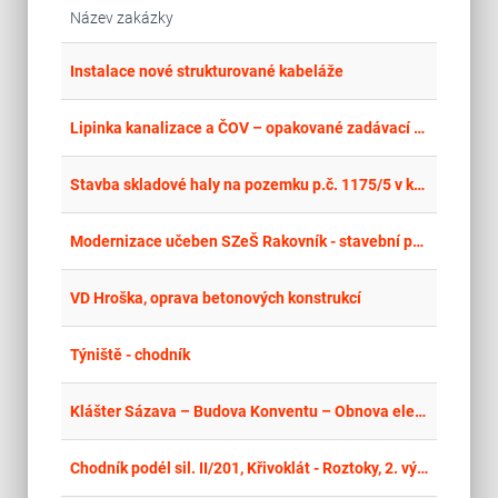
Název zakázky
place
Cel
Instalace nové strukturované kabeláže
place
Cel
Lipinka kanalizace a ČOV – opakované zadávací řízení
place
Cel
Stavba skladové haly na pozemku p.č. 1175/5 v k.ú. Strakonice
place
Cel
Modernizace učeben SZeŠ Rakovník - stavební práce a elektroinstalace
place
Cel
VD Hroška, oprava betonových konstrukcí
place
Hla
Týniště - chodník
place
Cel
Klášter Sázava – Budova Konventu – Obnova elektroinstalace (SLN, SLB, CCTV, PZTS) – stavební práce
place
Cel
Chodník podél sil. II/201, Křivoklát - Roztoky, 2. výzva