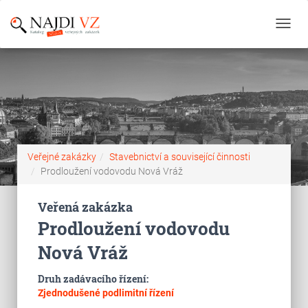
Toggl
navig
Veřejné zakázky
Stavebnictví a související činnosti
Prodloužení vodovodu Nová Vráž
Veřená zakázka
Prodloužení vodovodu
Nová Vráž
Druh zadávacího řízení:
Zjednodušené podlimitní řízení