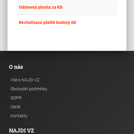
place
Cel
Odstavná plocha za KD
place
Cel
Revitalizace pláště budovy AD
O nás
Vše o NAJDI VZ
Obchodní podmínky
GDPR
Ceník
Kontakty
NAJDI VZ