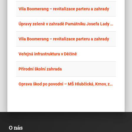
place
Hla
Vila Boomerang – revitalizace parteru a zahrady
place
Cel
Úpravy zeleně v zahradě Památníku Josefa Lady jeho dcery Aleny v Hrusicích
place
Hla
Vila Boomerang – revitalizace parteru a zahrady
place
Cel
Veřejná infrastruktura v Děčíně
place
Cel
Přírodní školní zahrada
place
Cel
Oprava škod po povodni – MŠ Hlubčická, Krnov, zahrada
O nás