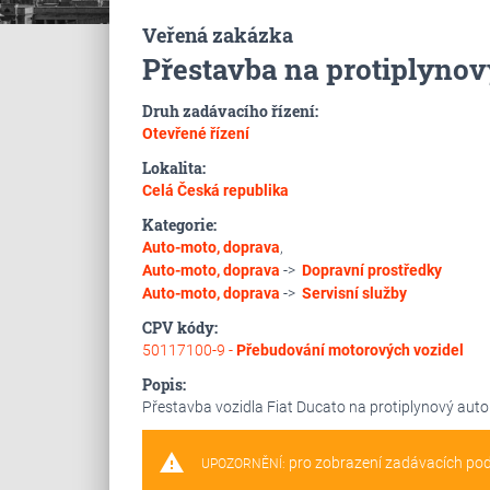
Veřená zakázka
Přestavba na protiplynov
Druh zadávacího řízení:
Otevřené řízení
Lokalita:
Celá Česká republika
Kategorie:
Auto-moto, doprava
,
Auto-moto, doprava
->
Dopravní prostředky
Auto-moto, doprava
->
Servisní služby
CPV kódy:
50117100-9 -
Přebudování motorových vozidel
Popis:
Přestavba vozidla Fiat Ducato na protiplynový autom
warning
pro zobrazení zadávacích po
UPOZORNĚNÍ: