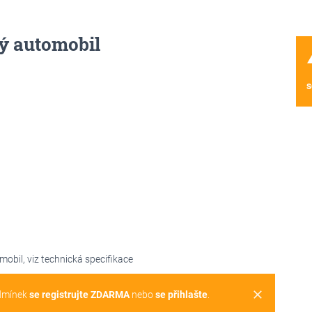
ý automobil
wa
s
obil, viz technická specifikace
clear
dmínek
se registrujte ZDARMA
nebo
se přihlašte
.