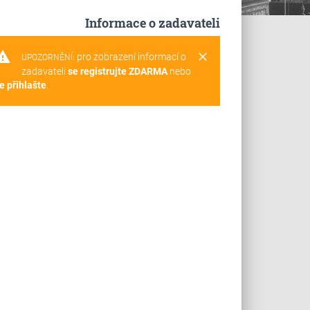
Informace o zadavateli
rning
clear
pro zobrazení informací o
UPOZORNĚNÍ:
zadavateli
se registrujte ZDARMA
nebo
e přihlašte
.