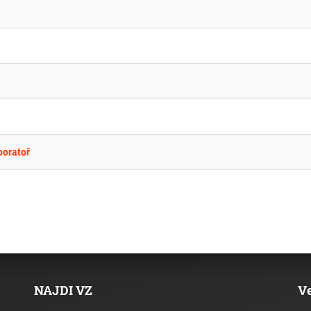
boratoř
NAJDI VZ
V