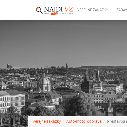
VEŘEJNÉ ZAKÁZKY
ZADAV
Veřejné zakázky
Auto-moto, doprava
Přestavba 