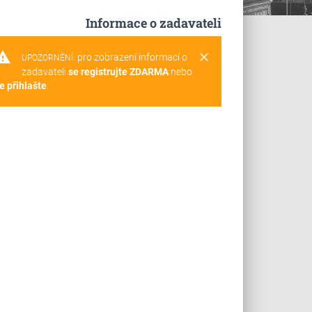
Informace o zadavateli
rning
clear
pro zobrazení informací o
UPOZORNĚNÍ:
zadavateli
se registrujte ZDARMA
nebo
e přihlašte
.