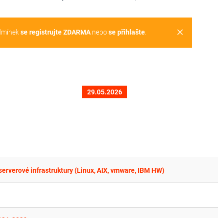
clear
dmínek
se registrujte ZDARMA
nebo
se přihlašte
.
29.05.2026
erverové infrastruktury (Linux, AIX, vmware, IBM HW)