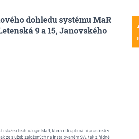
álkového dohledu systému MaR
wa
etenská 9 a 15, Janovského
s
 služeb technologie MaR, která řídí optimální prostředí v
jak ze služeb založených na instalovaném SW, tak z řádné