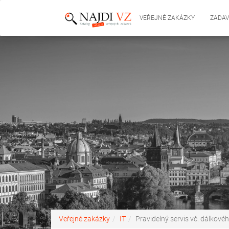
VEŘEJNÉ ZAKÁZKY
ZADAV
Veřejné zakázky
IT
Pravidelný servis vč. dálko