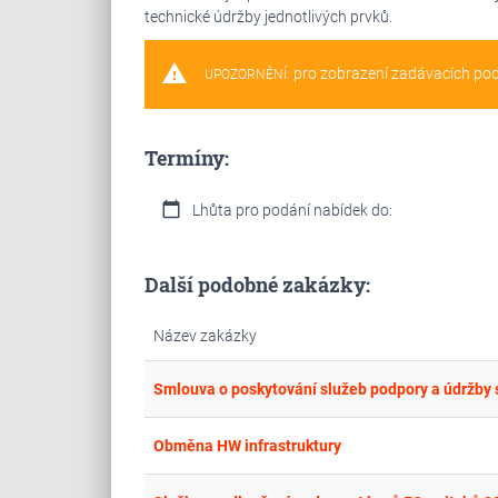
technické údržby jednotlivých prvků.
warning
pro zobrazení zadávacích po
UPOZORNĚNÍ:
Termíny:
calendar_today
Lhůta pro podání nabídek do:
Další podobné zakázky:
Název zakázky
Smlouva o poskytování služeb podpory a údržby s
Obměna HW infrastruktury