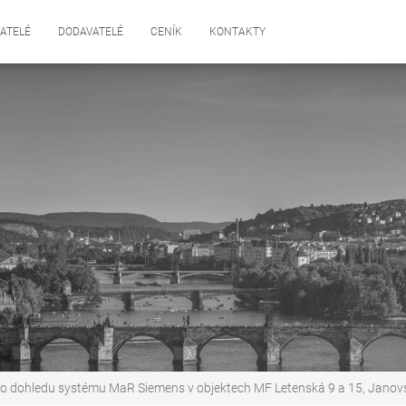
ATELÉ
DODAVATELÉ
CENÍK
KONTAKTY
vého dohledu systému MaR Siemens v objektech MF Letenská 9 a 15, Jan