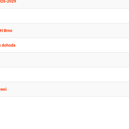
2026-2029
CH Brno
á dohoda
awei