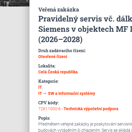
Veřená zakázka
Pravidelný servis vč. d
Siemens v objektech MF L
(2026–2028)
Druh zadávacího řízení:
Otevřené řízení
Lokalita:
Celá Česká republika
Kategorie:
IT
,
IT
->
SW a Informační systémy
CPV kódy:
72611000-6 -
Technická výpočetní podpora
Popis:
Předmětem veřejné zakázky je poskytování servisních
budovách vytápěním či chlazením. Servis se skládá 