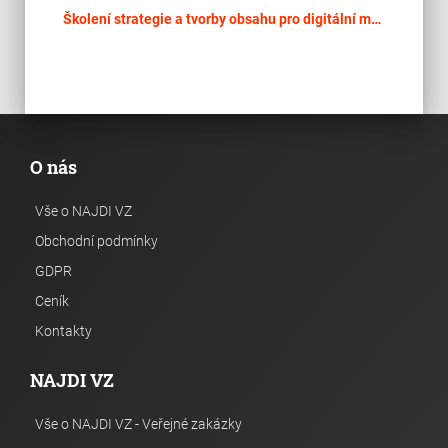
place
Cel
Školení strategie a tvorby obsahu pro digitální média, grafiky a střihu videa
O nás
Vše o NAJDI VZ
Obchodní podmínky
GDPR
Ceník
Kontakty
NAJDI VZ
Vše o NAJDI VZ - Veřejné zakázky