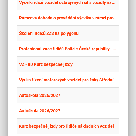
place
Cel
Výcvik řidičů vozidel ozbrojených sil s vozidly nad 12 t
place
Cel
Rámcová dohoda o provádění výcviku v rámci projektu Zvyšování dovedností řidičů terénních čtyřkolek Hasičského záchranného sboru České republiky 2025
place
Cel
Školení řidičů ZZS na polygonu
place
Cel
Profesionalizace řidičů Policie České republiky - jednostopá vozidla
place
Cel
VZ - RD Kurz bezpečné jízdy
place
Cel
Výuka řízení motorových vozidel pro žáky Střední odborné školy veterinární, Hradec Králové-Kukleny, Pražská 68
place
Cel
Autoškola 2026/2027
place
Cel
Autoškola 2026/2027
place
Cel
Kurz bezpečné jízdy pro řidiče nákladních vozidel