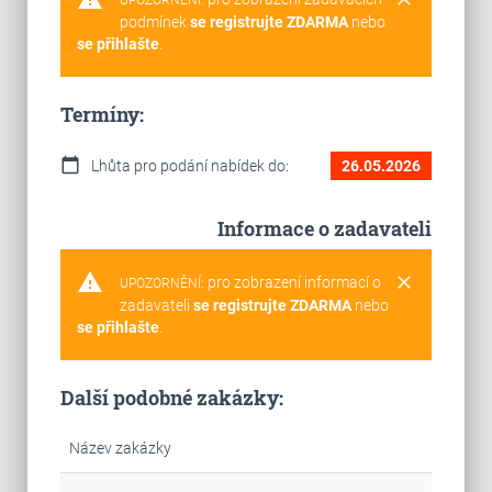
UPOZORNĚNÍ:
podmínek
se registrujte ZDARMA
nebo
se přihlašte
.
Termíny:
calendar_today
Lhůta pro podání nabídek do:
26.05.2026
Informace o zadavateli
warning
clear
pro zobrazení informací o
UPOZORNĚNÍ:
zadavateli
se registrujte ZDARMA
nebo
se přihlašte
.
Další podobné zakázky:
Název zakázky