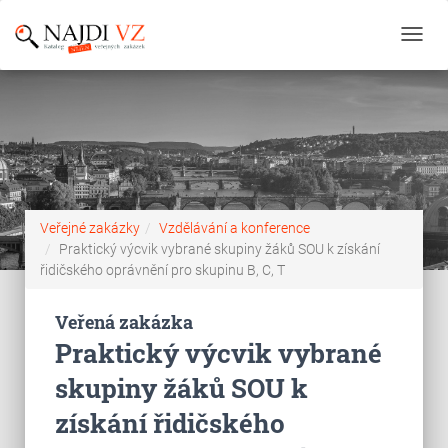
Toggl
navig
Veřejné zakázky
Vzdělávání a konference
Praktický výcvik vybrané skupiny žáků SOU k získání
řidičského oprávnění pro skupinu B, C, T
Veřená zakázka
Praktický výcvik vybrané
skupiny žáků SOU k
získání řidičského