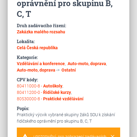
oprávnění pro skupinu B,
C, T
Druh zadávacího řízení:
Zakázka malého rozsahu
Lokalita:
Celá Česká republika
Kategorie:
Vzdělávání a konference
,
Auto-moto, doprava
,
Auto-moto, doprava
->
Ostatní
CPV kódy:
80411000-8 -
Autoškoly
,
80411200-0 -
Řidičské kurzy
,
80530000-8 -
Praktické vzdělávání
Popis:
Praktický výcvik vybrané skupiny žáků SOU k získání
řidičského oprávnění pro skupinu B, C, T
warning
clear
pro zobrazení zadávacích