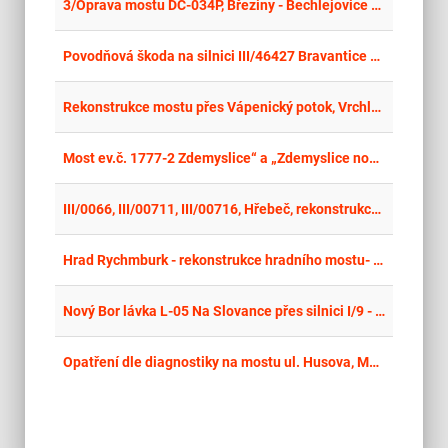
place
Cel
3/Oprava mostu DC-034P, Březiny - Bechlejovice u Děčína
place
Cel
Povodňová škoda na silnici III/46427 Bravantice – Studénka (CRR 142223), most ev.č. 46427 -1
place
Cel
Rekonstrukce mostu přes Vápenický potok, Vrchlabí
place
Cel
Most ev.č. 1777-2 Zdemyslice“ a „Zdemyslice nová lávka přes řeku Úslavu
place
Cel
III/0066, III/00711, III/00716, Hřebeč, rekonstrukce silnice - III. etapa
place
Cel
Hrad Rychmburk - rekonstrukce hradního mostu- 2.etapa
place
Cel
Nový Bor lávka L-05 Na Slovance přes silnici I/9 - Oprava dřevěné konstrukce
place
Cel
Opatření dle diagnostiky na mostu ul. Husova, Mariánské Lázně