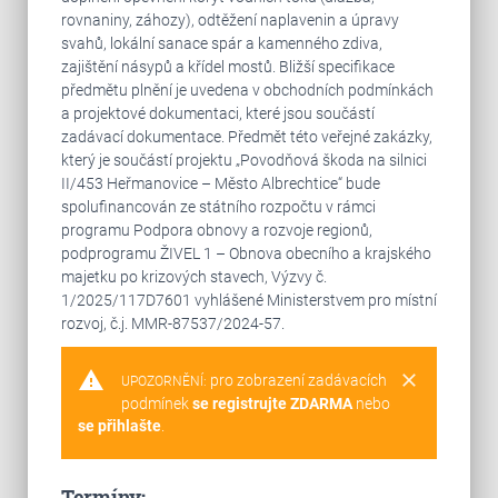
rovnaniny, záhozy), odtěžení naplavenin a úpravy
svahů, lokální sanace spár a kamenného zdiva,
zajištění násypů a křídel mostů. Bližší specifikace
předmětu plnění je uvedena v obchodních podmínkách
a projektové dokumentaci, které jsou součástí
zadávací dokumentace. Předmět této veřejné zakázky,
který je součástí projektu „Povodňová škoda na silnici
II/453 Heřmanovice – Město Albrechtice“ bude
spolufinancován ze státního rozpočtu v rámci
programu Podpora obnovy a rozvoje regionů,
podprogramu ŽIVEL 1 – Obnova obecního a krajského
majetku po krizových stavech, Výzvy č.
1/2025/117D7601 vyhlášené Ministerstvem pro místní
rozvoj, č.j. MMR-87537/2024-57.
warning
clear
pro zobrazení zadávacích
UPOZORNĚNÍ:
podmínek
se registrujte ZDARMA
nebo
se přihlašte
.
Termíny: