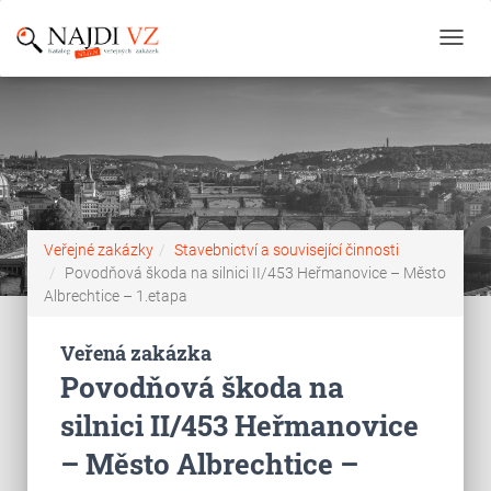
Toggl
navig
Veřejné zakázky
Stavebnictví a související činnosti
Povodňová škoda na silnici II/453 Heřmanovice – Město
Albrechtice – 1.etapa
Veřená zakázka
Povodňová škoda na
silnici II/453 Heřmanovice
– Město Albrechtice –