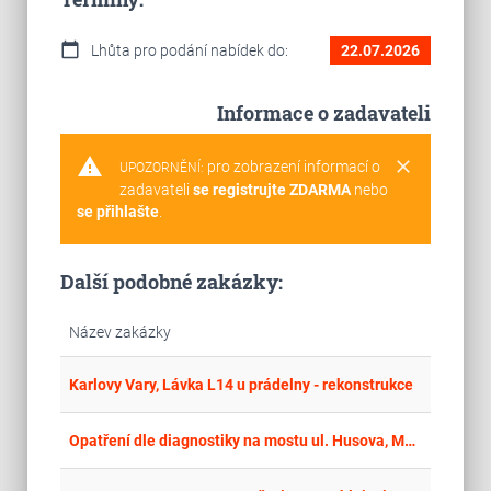
calendar_today
Lhůta pro podání nabídek do:
22.07.2026
Informace o zadavateli
warning
clear
pro zobrazení informací o
UPOZORNĚNÍ:
zadavateli
se registrujte ZDARMA
nebo
se přihlašte
.
Další podobné zakázky:
Název zakázky
place
Cel
Karlovy Vary, Lávka L14 u prádelny - rekonstrukce
place
Cel
Opatření dle diagnostiky na mostu ul. Husova, Mariánské Lázně