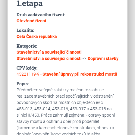
1.etapa
Druh zadávacího řízení:
Otevřené řízení
Lokalita:
Celá Česká republika
Kategorie:
Stavebnictví a související činnosti
,
Stavebnictví a související činnosti
->
Dopravní stavby
CPV kódy:
45221119-9 -
Stavební úpravy při rekonstrukci mostů
Popis:
Předmětem veřejné zakázky malého rozsahu je
realizace stavebních prací spočívajících v odstranění
povodňových škod na mostních objektech ev.č.
453‑013, 453‑014, 453‑016, 453‑017 a 453‑018 na
silnici II/453. Práce zahrnují zejména: - opravy spodní
stavby mostů a ochranu opěr proti podemletí
(kamenné a kamenobetonové konstrukce), obnovu a
doplnění opevnění koryt vodních toků (dlažba,