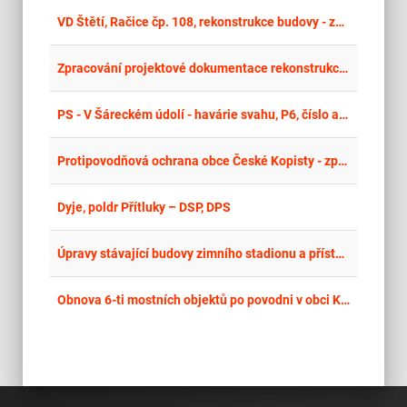
place
Cel
VD Štětí, Račice čp. 108, rekonstrukce budovy - zpracování PD
place
Cel
Zpracování projektové dokumentace rekonstrukce Krytého plaveckého bazénu Neratovice - II. vyhlášení
place
Cel
PS - V Šáreckém údolí - havárie svahu, P6, číslo akce: 500039, Projektant
place
Cel
Protipovodňová ochrana obce České Kopisty - zpracování PD
place
Cel
Dyje, poldr Přítluky – DSP, DPS
place
Cel
Úpravy stávající budovy zimního stadionu a přístavba severní tribuny
place
Mor
Obnova 6-ti mostních objektů po povodni v obci Karlovice - zpracování PD