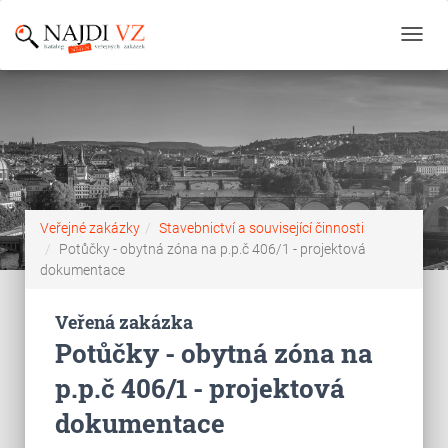
Toggl
navig
Veřejné zakázky
Stavebnictví a související činnosti
Potůčky - obytná zóna na p.p.č 406/1 - projektová
dokumentace
Veřená zakázka
Potůčky - obytná zóna na
p.p.č 406/1 - projektová
dokumentace