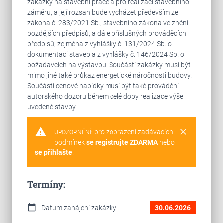
zakázky na stavební práce a pro realizaci stavebního
záměru, a její rozsah bude vycházet především ze
zákona č. 283/2021 Sb., stavebního zákona ve znění
pozdějších předpisů, a dále příslušných prováděcích
předpisů, zejména z vyhlášky č. 131/2024 Sb. o
dokumentaci staveb a z vyhlášky č. 146/2024 Sb. o
požadavcích na výstavbu. Součástí zakázky musí být
mimo jiné také průkaz energetické náročnosti budovy.
Součástí cenové nabídky musí být také provádění
autorského dozoru během celé doby realizace výše
uvedené stavby.
warning
clear
pro zobrazení zadávacích
UPOZORNĚNÍ:
podmínek
se registrujte ZDARMA
nebo
se přihlašte
.
Termíny:
calendar_today
Datum zahájení zakázky:
30.06.2026