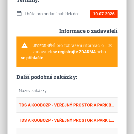
calendar_today
Lhůta pro podání nabídek do:
10.07.2026
Informace o zadavateli
warning
clear
pro zobrazení informací o
UPOZORNĚNÍ:
zadavateli
se registrujte ZDARMA
nebo
se přihlašte
.
Další podobné zakázky:
Název zakázky
place
Hla
TDS A KOOBOZP - VEŘEJNÝ PROSTOR A PARK BEKON, HRÁDEK NAD NISOU
place
Hla
TDS A KOOBOZP - VEŘEJNÝ PROSTOR A PARK LEGIONÁŘSKÁ A VODNÍ PARK, HRÁDEK NAD NISOU