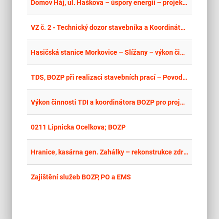
place
Cel
Domov Háj, ul. Haškova – úspory energií – projektová dokumentace
place
Cel
VZ č. 2 - Technický dozor stavebníka a Koordinátora BOZP pro projekt Obnova místních komunikací po povodni ve Městě Albrechticích - I. etapa - část 3
place
Cel
Hasičská stanice Morkovice – Slížany – výkon činnosti koordinátora BOZP
place
Cel
TDS, BOZP při realizaci stavebních prací – Povodňová škoda na Silnici III/01141 Guty, CRR 145244 – rekonstrukce mostu ev. č. 01141-2
place
Cel
Výkon činnosti TDI a koordinátora BOZP pro projekt: „Energetická opatření v objektu ZŠ a MŠ Libá
place
Cel
0211 Lipnicka Ocelkova; BOZP
place
Cel
Hranice, kasárna gen. Zahálky – rekonstrukce zdrojů tepelné energie – výkon technického dozoru stavebníka a koordinátora BOZP na staveništi
place
Hla
Zajištění služeb BOZP, PO a EMS