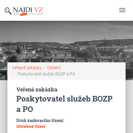
Toggl
navig
Veřejné zakázky
Ostatní
Poskytovatel služeb BOZP a PO
Veřená zakázka
Poskytovatel služeb BOZP
a PO
Druh zadávacího řízení:
Otevřené řízení