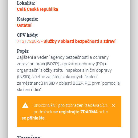
Lokalita:
Celá Česká republika
Kategorie:
Ostatní
CPV kódy:
71317200-5 -
Služby v oblasti bezpečnosti a zdraví
Popis:
Zajištění a vedení agendy bezpečnosti a ochrany
zdraví při práci (BOZP) a požární ochrany (PO) u
organizační složky státu Inspekce silniční dopravy
(INSID), včetně zajištění zákonných školení
zaměstnanců INSID v oblasti BOZP, PO, první pomoci a
školení řidičů.
warning
clear
pro zobrazení zadávacích
UPOZORNĚNÍ:
podmínek
se registrujte ZDARMA
nebo
se přihlašte
.
Termíny: