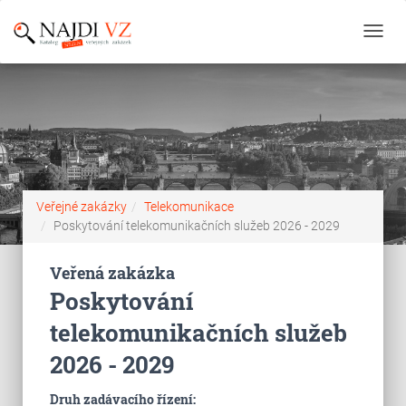
Toggl
navig
Veřejné zakázky
Telekomunikace
Poskytování telekomunikačních služeb 2026 - 2029
Veřená zakázka
Poskytování
telekomunikačních služeb
2026 - 2029
Druh zadávacího řízení: