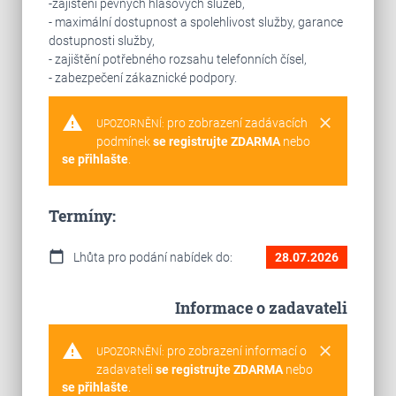
-zajištění pevných hlasových služeb,
- maximální dostupnost a spolehlivost služby, garance
dostupnosti služby,
- zajištění potřebného rozsahu telefonních čísel,
- zabezpečení zákaznické podpory.
warning
clear
pro zobrazení zadávacích
UPOZORNĚNÍ:
podmínek
se registrujte ZDARMA
nebo
se přihlašte
.
Termíny:
calendar_today
Lhůta pro podání nabídek do:
28.07.2026
Informace o zadavateli
warning
clear
pro zobrazení informací o
UPOZORNĚNÍ:
zadavateli
se registrujte ZDARMA
nebo
se přihlašte
.