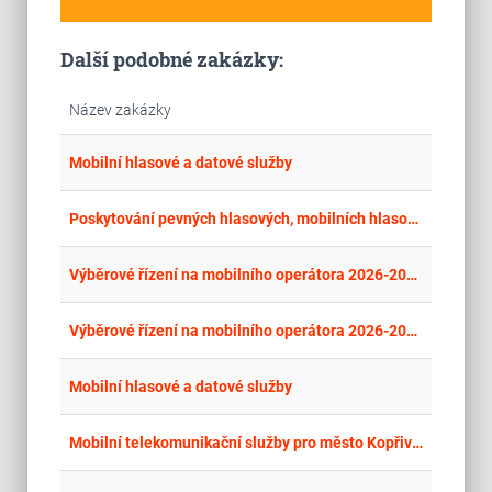
Další podobné zakázky:
Název zakázky
place
Cel
Mobilní hlasové a datové služby
place
Cel
Poskytování pevných hlasových, mobilních hlasových a datových služeb
place
Cel
Výběrové řízení na mobilního operátora 2026-2028 pro ZŠ a MŠ Děčín VIII
place
Cel
Výběrové řízení na mobilního operátora 2026-2028 pro ZŠ a MŠ Děčín VIII
place
Cel
Mobilní hlasové a datové služby
place
Cel
Mobilní telekomunikační služby pro město Kopřivnice a další veřejné zadavatele - 2026