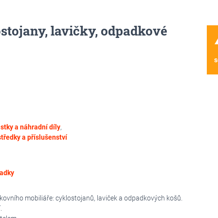
ostojany, lavičky, odpadkové
wa
s
stky a náhradní díly
,
tředky a příslušenství
padky
vního mobiliáře: cyklostojanů, laviček a odpadkových košů.
.