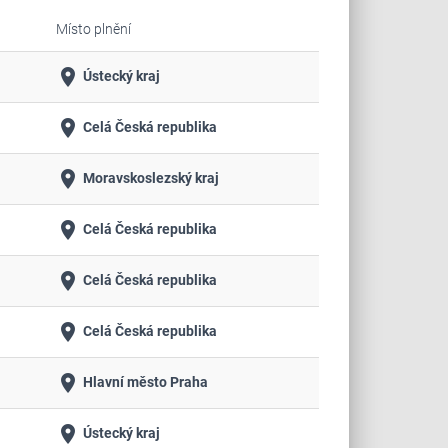
Místo plnění
place
Ústecký kraj
place
Celá Česká republika
place
Moravskoslezský kraj
place
Celá Česká republika
place
Celá Česká republika
place
Celá Česká republika
place
Hlavní město Praha
place
Ústecký kraj