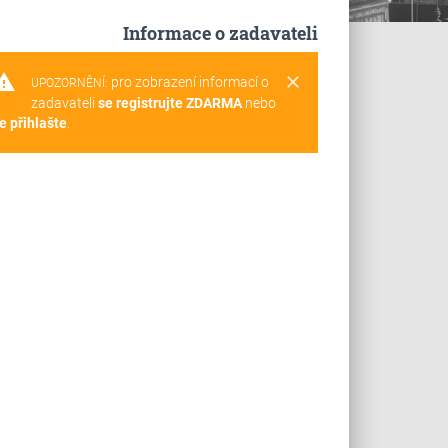
Informace o zadavateli
rning
clear
pro zobrazení informací o
UPOZORNĚNÍ:
zadavateli
se registrujte ZDARMA
nebo
e přihlašte
.