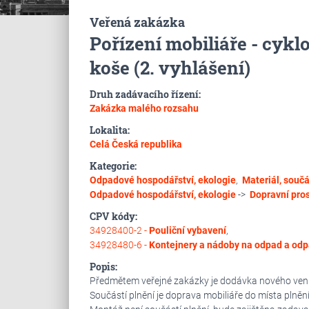
Veřená zakázka
Pořízení mobiliáře - cykl
koše (2. vyhlášení)
Druh zadávacího řízení:
Zakázka malého rozsahu
Lokalita:
Celá Česká republika
Kategorie:
Odpadové hospodářství, ekologie
,
Materiál, součá
Odpadové hospodářství, ekologie
->
Dopravní pros
CPV kódy:
34928400-2 -
Pouliční vybavení
,
34928480-6 -
Kontejnery a nádoby na odpad a od
Popis:
Předmětem veřejné zakázky je dodávka nového venko
Součástí plnění je doprava mobiliáře do místa plnění