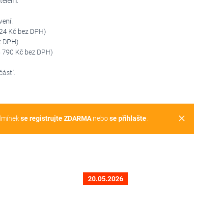
telem.
vení.
24 Kč bez DPH)
z DPH)
 790 Kč bez DPH)
ástí.
clear
dmínek
se registrujte ZDARMA
nebo
se přihlašte
.
20.05.2026