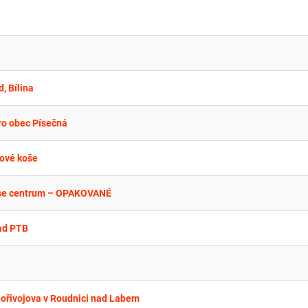
, Bílina
ro obec Písečná
kové koše
-use centrum – OPAKOVANÉ
nad PTB
Bořivojova v Roudnici nad Labem