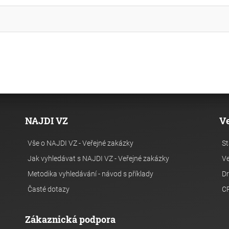
NAJDI VZ
V
Vše o NAJDI VZ - Veřejné zakázky
St
Jak vyhledávat s NAJDI VZ - Veřejné zakázky
Ve
Metodika vyhledávání - návod s příklady
Dr
Časté dotazy
C
Zákaznická podpora