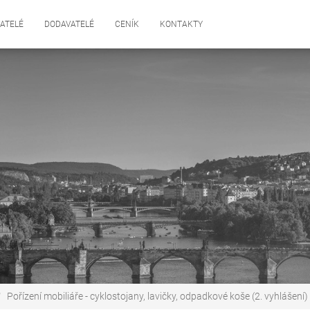
ATELÉ
DODAVATELÉ
CENÍK
KONTAKTY
Pořízení mobiliáře - cyklostojany, lavičky, odpadkové koše (2. vyhlášení)