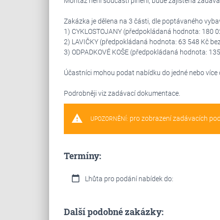
Montáž není součástí plnění, bude zajištěna zadava
Zakázka je dělena na 3 části, dle poptávaného vyba
1) CYKLOSTOJANY (předpokládaná hodnota: 180 0
2) LAVIČKY (předpokládaná hodnota: 63 548 Kč be
3) ODPADKOVÉ KOŠE (předpokládaná hodnota: 135
Účastníci mohou podat nabídku do jedné nebo více č
Podrobněji viz zadávací dokumentace.
warning
pro zobrazení zadávacích po
UPOZORNĚNÍ:
Termíny:
calendar_today
Lhůta pro podání nabídek do:
Další podobné zakázky: