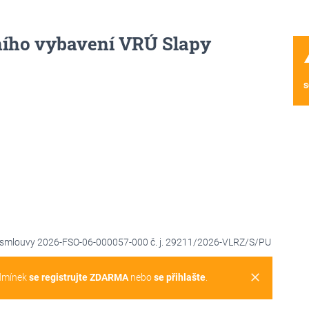
řního vybavení VRÚ Slapy
wa
s
č. smlouvy 2026-FSO-06-000057-000 č. j. 29211/2026-VLRZ/S/PU
clear
dmínek
se registrujte ZDARMA
nebo
se přihlašte
.