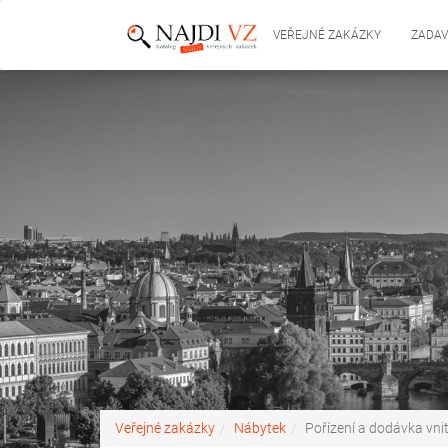
VEŘEJNÉ ZAKÁZKY
ZADAV
Veřejné zakázky
Nábytek
Pořízení a dodávka vni