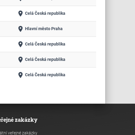
place
Celá Česká republika
place
Hlavní město Praha
place
Celá Česká republika
place
Celá Česká republika
place
Celá Česká republika
eřejné zakázky
átní veřejné zakázky