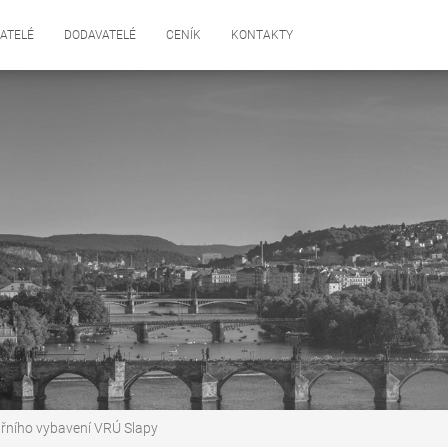
ATELÉ
DODAVATELÉ
CENÍK
KONTAKTY
třního vybavení VRÚ Slapy