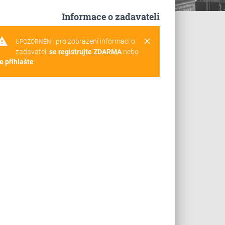
Informace o zadavateli
rning
clear
pro zobrazení informací o
UPOZORNĚNÍ:
zadavateli
se registrujte ZDARMA
nebo
e přihlašte
.