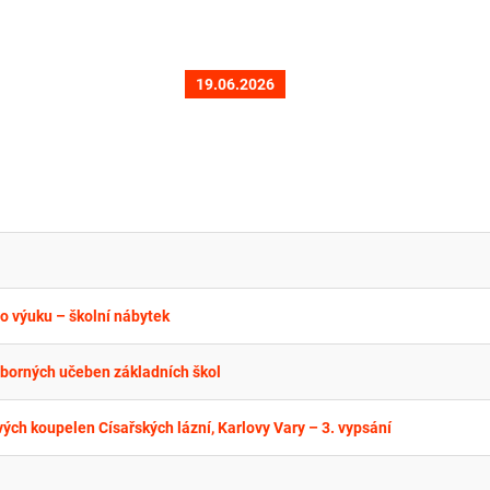
19.06.2026
o výuku – školní nábytek
dborných učeben základních škol
ých koupelen Císařských lázní, Karlovy Vary – 3. vypsání