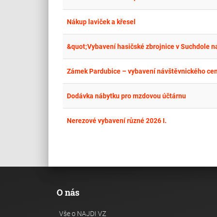
Nákup laviček a křesel
&quot;Vybavení hasičské zbrojnice v Suchdole n
Zámek Pardubice – vybavení návštěvnického cen
Dodávka nábytku pro mzdovou účtárnu
Nerezové vybavení různé 2026 I.
O nás
Vše o NAJDI VZ