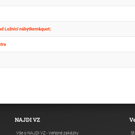
ad Lužnicí nábytkem&quot;
tra
NAJDI VZ
V
Vše o NAJDI VZ - Veřejné zakázky
St