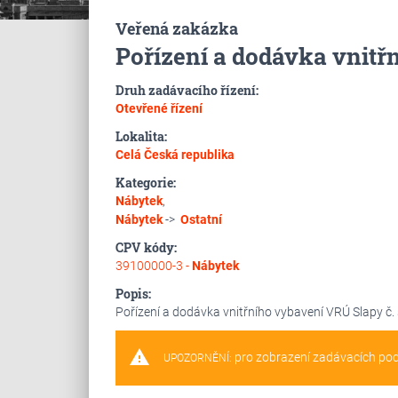
Veřená zakázka
Pořízení a dodávka vnit
Druh zadávacího řízení:
Otevřené řízení
Lokalita:
Celá Česká republika
Kategorie:
Nábytek
,
Nábytek
->
Ostatní
CPV kódy:
39100000-3 -
Nábytek
Popis:
Pořízení a dodávka vnitřního vybavení VRÚ Slapy 
warning
pro zobrazení zadávacích po
UPOZORNĚNÍ: