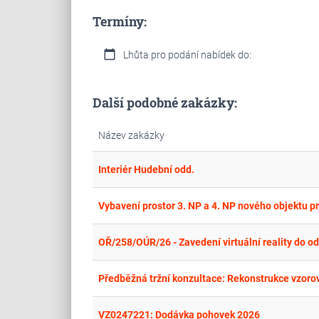
Termíny:
calendar_today
Lhůta pro podání nabídek do:
Další podobné zakázky:
Název zakázky
Interiér Hudební odd.
Vybavení prostor 3. NP a 4. NP nového objektu pr
OŘ/258/OÚR/26 - Zavedení virtuální reality do o
Předběžná tržní konzultace: Rekonstrukce vzorov
VZ0247221: Dodávka pohovek 2026