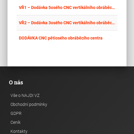
place
Hla
VŘ1 – Dodávka 5osého CNC vertikálního obráběcího centra ve společnosti AB Metal Technologies s.r.o.
place
Hla
VŘ2 – Dodávka 3osého CNC vertikálního obráběcího centra ve společnosti AB Metal Technologies s.r.o.
place
Hla
DODÁVKA CNC pětiosého obráběcího centra
O nás
Vše o NAJDI VZ
Obchodní podmínky
GDPR
Ceník
Kontakty