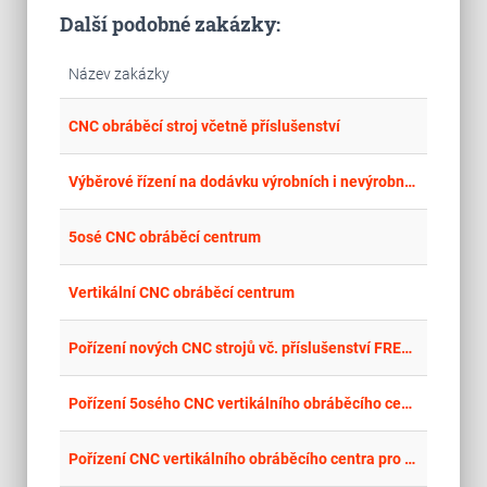
Další podobné zakázky:
Název zakázky
place
Hla
CNC obráběcí stroj včetně příslušenství
place
Hla
Výběrové řízení na dodávku výrobních i nevýrobních technologií pro společnost SOZAP OPAVA s.r.o.
place
Mor
5osé CNC obráběcí centrum
place
Hla
Vertikální CNC obráběcí centrum
place
Hla
Pořízení nových CNC strojů vč. příslušenství FRESO comp, s.r.o.
place
Hla
Pořízení 5osého CNC vertikálního obráběcího centra
place
Olo
Pořízení CNC vertikálního obráběcího centra pro GREWIS, s.r.o.