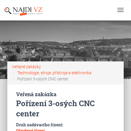
Toggl
navig
Veřejné zakázky
Technologie, stroje, přístroje a elektronika
Pořízení 3-osých CNC center
Veřená zakázka
Pořízení 3-osých CNC
center
Druh zadávacího řízení:
Otevřené řízení