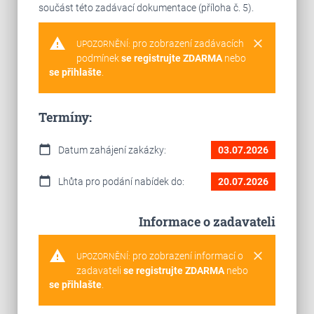
součást této zadávací dokumentace (příloha č. 5).
warning
clear
pro zobrazení zadávacích
UPOZORNĚNÍ:
podmínek
se registrujte ZDARMA
nebo
se přihlašte
.
Termíny:
calendar_today
Datum zahájení zakázky:
03.07.2026
calendar_today
Lhůta pro podání nabídek do:
20.07.2026
Informace o zadavateli
warning
clear
pro zobrazení informací o
UPOZORNĚNÍ:
zadavateli
se registrujte ZDARMA
nebo
se přihlašte
.