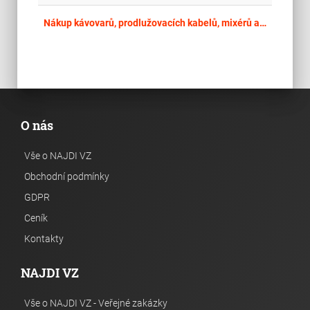
place
Cel
Nákup kávovarů, prodlužovacích kabelů, mixérů a gastro spotřebičů
O nás
Vše o NAJDI VZ
Obchodní podmínky
GDPR
Ceník
Kontakty
NAJDI VZ
Vše o NAJDI VZ - Veřejné zakázky