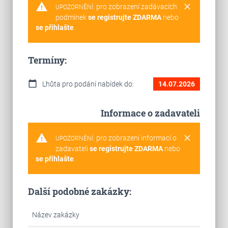
warning
clear
pro zobrazení zadávacích
UPOZORNĚNÍ:
podmínek
se registrujte ZDARMA
nebo
se přihlašte
.
Termíny:
calendar_today
Lhůta pro podání nabídek do:
14.07.2026
Informace o zadavateli
warning
clear
pro zobrazení informací o
UPOZORNĚNÍ:
zadavateli
se registrujte ZDARMA
nebo
se přihlašte
.
Další podobné zakázky:
Název zakázky