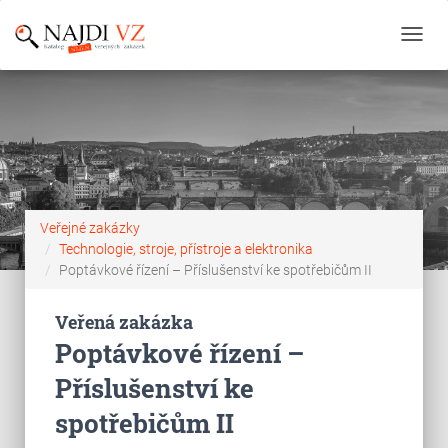
Toggl
navig
Veřejné zakázky
Technologie, stroje, přístroje a elektronika
Poptávkové řízení – Příslušenství ke spotřebičům II
Veřená zakázka
Poptávkové řízení –
Příslušenství ke
spotřebičům II