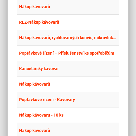
place
Cel
Nákup kávovarů
place
Cel
ŘLZ-Nákup kávovarů
place
Cel
Nákup kávovarů, rychlovarných konvic, mikrovlnky a chladničky - II. Výzva
place
Cel
Poptávkové řízení – Příslušenství ke spotřebičům
place
Cel
Kancelářský kávovar
place
Cel
Nákup kávovarů
place
Cel
Poptávkové řízení - Kávovary
place
Cel
Nákup kávovaru - 10 ks
place
Cel
Nákup kávovarů