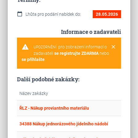
calendar_today
Lhůta pro podání nabídek do:
28.05.2026
Informace o zadavateli
warning
clear
pro zobrazení informací o
UPOZORNĚNÍ:
zadavateli
se registrujte ZDARMA
nebo
se přihlašte
.
Další podobné zakázky:
Název zakázky
place
Cel
ŘLZ - Nákup proviantního materiálu
place
Cel
34388 Nákup jednorázového jídelního nádobí