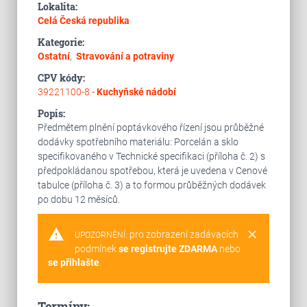
Lokalita:
Celá Česká republika
Kategorie:
Ostatní
,
Stravování a potraviny
CPV kódy:
39221100-8 -
Kuchyňské nádobí
Popis:
Předmětem plnění poptávkového řízení jsou průběžné
dodávky spotřebního materiálu: Porcelán a sklo
specifikovaného v Technické specifikaci (příloha č. 2) s
předpokládanou spotřebou, která je uvedena v Cenové
tabulce (příloha č. 3) a to formou průběžných dodávek
po dobu 12 měsíců.
warning
clear
pro zobrazení zadávacích
UPOZORNĚNÍ:
podmínek
se registrujte ZDARMA
nebo
se přihlašte
.
Termíny: