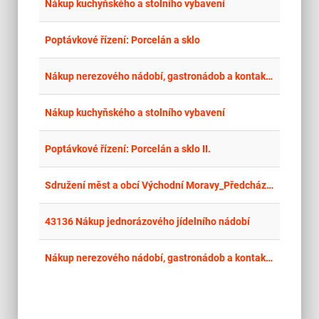
place
Cel
Nákup kuchyňského a stolního vybavení
place
Cel
Poptávkové řízení: Porcelán a sklo
place
Cel
Nákup nerezového nádobí, gastronádob a kontaktního grilu
place
Cel
Nákup kuchyňského a stolního vybavení
place
Cel
Poptávkové řízení: Porcelán a sklo II.
place
Cel
Sdružení měst a obcí Východní Moravy_Předcházení vzniku odpadů v obcích na Moravě v roce 2024_Zlínský kraj – opakovaně použitelné nádobí
place
Cel
43136 Nákup jednorázového jídelního nádobí
place
Cel
Nákup nerezového nádobí, gastronádob a kontaktního grilu