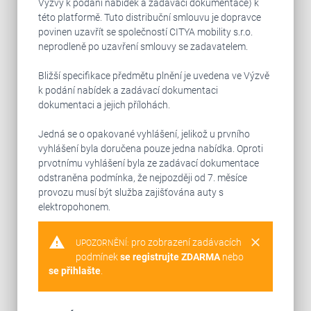
Výzvy k podání nabídek a zadávací dokumentace) k
této platformě. Tuto distribuční smlouvu je dopravce
povinen uzavřít se společností CITYA mobility s.r.o.
neprodleně po uzavření smlouvy se zadavatelem.
Bližší specifikace předmětu plnění je uvedena ve Výzvě
k podání nabídek a zadávací dokumentaci
dokumentaci a jejich přílohách.
Jedná se o opakované vyhlášení, jelikož u prvního
vyhlášení byla doručena pouze jedna nabídka. Oproti
prvotnímu vyhlášení byla ze zadávací dokumentace
odstraněna podmínka, že nejpozději od 7. měsíce
provozu musí být služba zajišťována auty s
elektropohonem.
warning
clear
pro zobrazení zadávacích
UPOZORNĚNÍ:
podmínek
se registrujte ZDARMA
nebo
se přihlašte
.