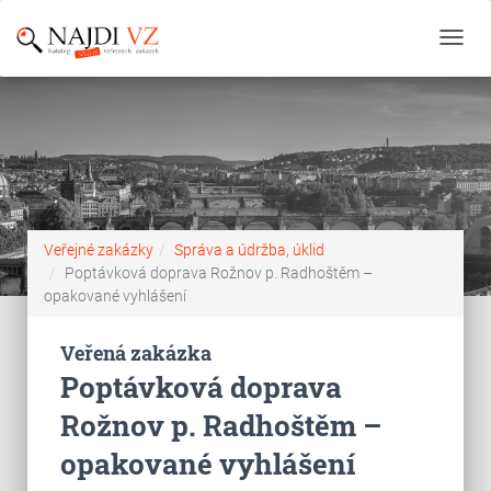
Toggl
navig
Veřejné zakázky
Správa a údržba, úklid
Poptávková doprava Rožnov p. Radhoštěm –
opakované vyhlášení
Veřená zakázka
Poptávková doprava
Rožnov p. Radhoštěm –
opakované vyhlášení