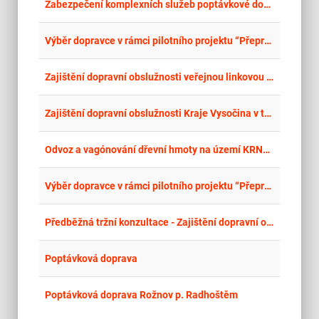
place
Cel
Zabezpečení komplexních služeb poptávkové dopravy pro město Štětí a místní části, Hoštku, Snědovice, Račice
place
Cel
Výběr dopravce v rámci pilotního projektu “Přeprava cestujících na objednávku – oblast Osoblažsko”
place
Cel
Zajištění dopravní obslužnosti veřejnou linkovou dopravou v oblasti Jablonecka v letech 2028 – 2033
place
Cel
Zajištění dopravní obslužnosti Kraje Vysočina v tarifní zóně 500 Veřejné dopravy Vysočiny
place
Cel
Odvoz a vagónování dřevní hmoty na území KRNAP a jeho OP
place
Cel
Výběr dopravce v rámci pilotního projektu “Přeprava cestujících na objednávku – oblast Osoblažsko” II.
place
Cel
Předběžná tržní konzultace - Zajištění dopravní obslužnosti na území Plzeňského kraje veřejnou linkovou dopravou
place
Úst
Poptávková doprava
place
Zlí
Poptávková doprava Rožnov p. Radhoštěm