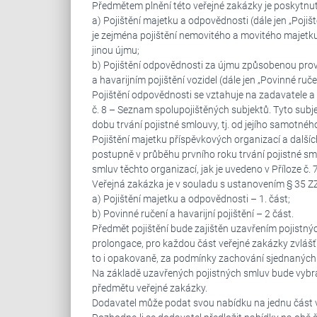
Předmětem plnění této veřejné zakázky je poskytnutí
a) Pojištění majetku a odpovědnosti (dále jen „Poji
je zejména pojištění nemovitého a movitého majetku
jinou újmu;
b) Pojištění odpovědnosti za újmu způsobenou pro
a havarijním pojištění vozidel (dále jen „Povinné ručen
Pojištění odpovědnosti se vztahuje na zadavatele a
č. 8 – Seznam spolupojištěných subjektů. Tyto subj
dobu trvání pojistné smlouvy, tj. od jejího samotnéh
Pojištění majetku příspěvkových organizací a další
postupně v průběhu prvního roku trvání pojistné sml
smluv těchto organizací, jak je uvedeno v Příloze č. 7
Veřejná zakázka je v souladu s ustanovením § 35 ZZV
a) Pojištění majetku a odpovědnosti – 1. část;
b) Povinné ručení a havarijní pojištění – 2 část.
Předmět pojištění bude zajištěn uzavřením pojistn
prolongace, pro každou část veřejné zakázky zvlášť.
to i opakovaně, za podmínky zachování sjednaných
Na základě uzavřených pojistných smluv bude vybr
předmětu veřejné zakázky.
Dodavatel může podat svou nabídku na jednu část v