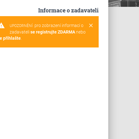
Informace o zadavateli
rning
clear
pro zobrazení informací o
UPOZORNĚNÍ:
zadavateli
se registrujte ZDARMA
nebo
e přihlašte
.