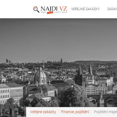
VEŘEJNÉ ZAKÁZKY
ZADAV
Veřejné zakázky
Finance, pojištění
Pojištění maje