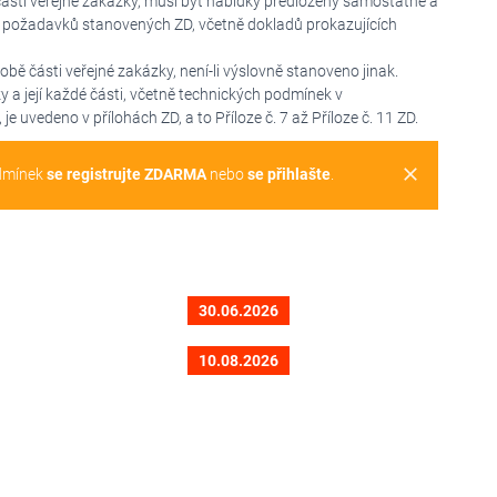
části veřejné zakázky, musí být nabídky předloženy samostatně a
 požadavků stanovených ZD, včetně dokladů prokazujících
ě části veřejné zakázky, není-li výslovně stanoveno jinak.
a její každé části, včetně technických podmínek v
uvedeno v přílohách ZD, a to Příloze č. 7 až Příloze č. 11 ZD.
clear
dmínek
se registrujte ZDARMA
nebo
se přihlašte
.
30.06.2026
10.08.2026