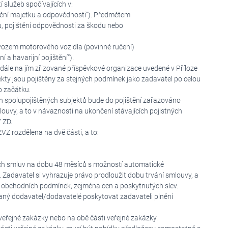
 služeb spočívajících v:
štění majetku a odpovědnosti“). Předmětem
, pojištění odpovědnosti za škodu nebo
vozem motorového vozidla (povinné ručení)
í a havarijní pojištění“).
 dále na jím zřizované příspěvkové organizace uvedené v Příloze
ekty jsou pojištěny za stejných podmínek jako zadavatel po celou
o začátku.
ch spolupojištěných subjektů bude do pojištění zařazováno
ouvy, a to v návaznosti na ukončení stávajících pojistných
 ZD.
Z rozdělena na dvě části, a to:
ých smluv na dobu 48 měsíců s možností automatické
 Zadavatel si vyhrazuje právo prodloužit dobu trvání smlouvy, a
 obchodních podmínek, zejména cen a poskytnutých slev.
aný dodavatel/dodavatelé poskytovat zadavateli plnění
eřejné zakázky nebo na obě části veřejné zakázky.