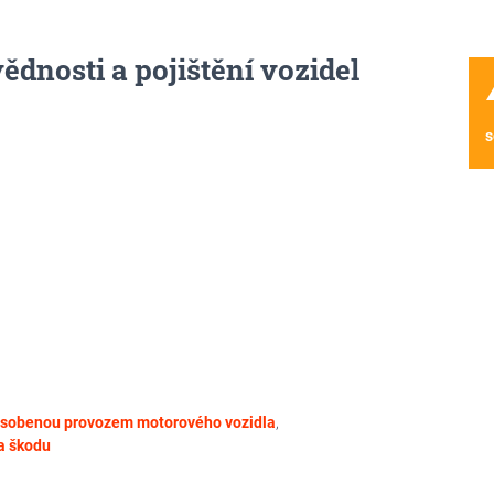
ědnosti a pojištění vozidel
wa
s
působenou provozem motorového vozidla
,
a škodu