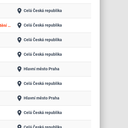
place
Celá Česká republika
place
Celá Česká republika
Pojištění majetku a odpovědnosti, pojištění strojů a strojních zařízení, pojištění odpovědnosti drážního dopravce a pojištění vozidel Městské dopravy Teplice, p.o.
place
Celá Česká republika
place
Celá Česká republika
place
Hlavní město Praha
place
Celá Česká republika
place
Hlavní město Praha
place
Celá Česká republika
place
Celá Česká republika