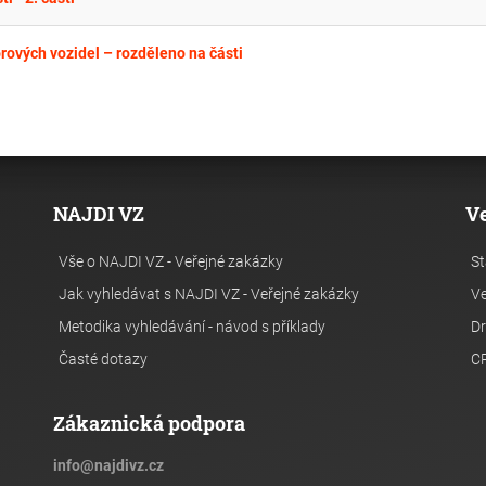
rových vozidel – rozděleno na části
NAJDI VZ
V
Vše o NAJDI VZ - Veřejné zakázky
St
Jak vyhledávat s NAJDI VZ - Veřejné zakázky
Ve
Metodika vyhledávání - návod s příklady
Dr
Časté dotazy
C
Zákaznická podpora
info
@
najdivz.cz