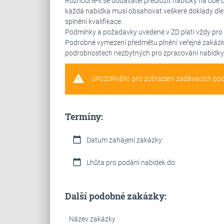
Rozhodne-li se dodavatel předložit nabídky na obě 
každá nabídka musí obsahovat veškeré doklady dle
splnění kvalifikace.
Podmínky a požadavky uvedené v ZD platí vždy pro ob
Podrobné vymezení předmětu plnění veřejné zakázky 
podrobnostech nezbytných pro zpracování nabídky, je 
warning
pro zobrazení zadávacích po
UPOZORNĚNÍ:
Termíny:
calendar_today
Datum zahájení zakázky:
calendar_today
Lhůta pro podání nabídek do:
Další podobné zakázky:
Název zakázky