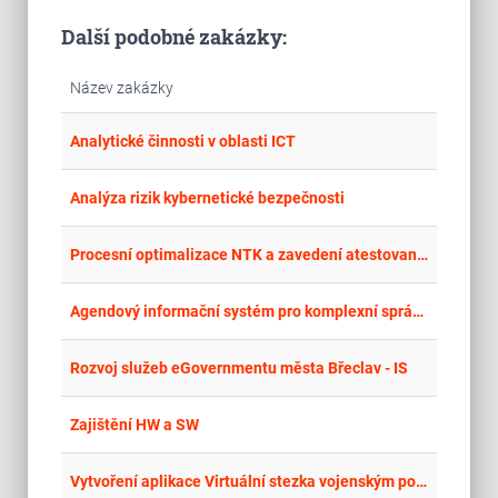
Další podobné zakázky:
Název zakázky
place
Cel
Analytické činnosti v oblasti ICT
place
Cel
Analýza rizik kybernetické bezpečnosti
place
Cel
Procesní optimalizace NTK a zavedení atestovaného eSSL – analýza, návrh řešení, odborná podpora
place
Cel
Agendový informační systém pro komplexní správu městského úřadu Česká Třebová
place
Cel
Rozvoj služeb eGovernmentu města Břeclav - IS
place
Cel
Zajištění HW a SW
place
Cel
Vytvoření aplikace Virtuální stezka vojenským podzemím pro projekt Poznáváme pohraniční opevnění