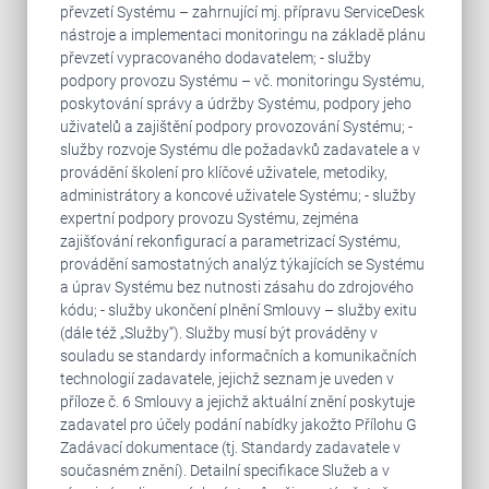
převzetí Systému – zahrnující mj. přípravu ServiceDesk
nástroje a implementaci monitoringu na základě plánu
převzetí vypracovaného dodavatelem; - služby
podpory provozu Systému – vč. monitoringu Systému,
poskytování správy a údržby Systému, podpory jeho
uživatelů a zajištění podpory provozování Systému; -
služby rozvoje Systému dle požadavků zadavatele a v
provádění školení pro klíčové uživatele, metodiky,
administrátory a koncové uživatele Systému; - služby
expertní podpory provozu Systému, zejména
zajišťování rekonfigurací a parametrizací Systému,
provádění samostatných analýz týkajících se Systému
a úprav Systému bez nutnosti zásahu do zdrojového
kódu; - služby ukončení plnění Smlouvy – služby exitu
(dále též „Služby“). Služby musí být prováděny v
souladu se standardy informačních a komunikačních
technologií zadavatele, jejichž seznam je uveden v
příloze č. 6 Smlouvy a jejichž aktuální znění poskytuje
zadavatel pro účely podání nabídky jakožto Přílohu G
Zadávací dokumentace (tj. Standardy zadavatele v
současném znění). Detailní specifikace Služeb a v