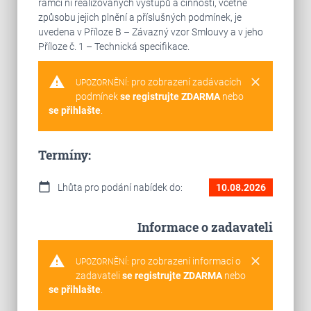
rámci ní realizovaných výstupů a činností, včetně
způsobu jejich plnění a příslušných podmínek, je
uvedena v Příloze B – Závazný vzor Smlouvy a v jeho
Příloze č. 1 – Technická specifikace.
warning
clear
pro zobrazení zadávacích
UPOZORNĚNÍ:
podmínek
se registrujte ZDARMA
nebo
se přihlašte
.
Termíny:
calendar_today
Lhůta pro podání nabídek do:
10.08.2026
Informace o zadavateli
warning
clear
pro zobrazení informací o
UPOZORNĚNÍ:
zadavateli
se registrujte ZDARMA
nebo
se přihlašte
.