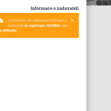
Informace o zadavateli
rning
clear
pro zobrazení informací o
UPOZORNĚNÍ:
zadavateli
se registrujte ZDARMA
nebo
e přihlašte
.