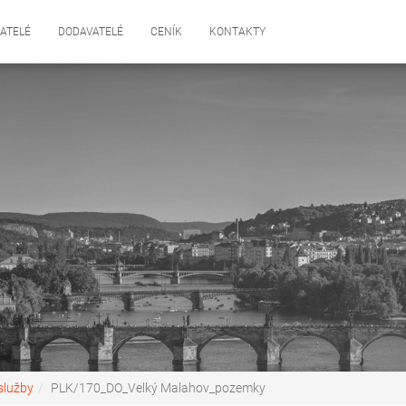
ATELÉ
DODAVATELÉ
CENÍK
KONTAKTY
služby
PLK/170_DO_Velký Malahov_pozemky