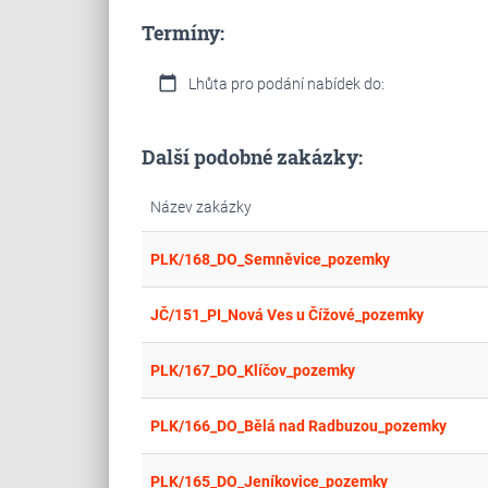
Termíny:
calendar_today
Lhůta pro podání nabídek do:
Další podobné zakázky:
Název zakázky
PLK/168_DO_Semněvice_pozemky
JČ/151_PI_Nová Ves u Čížové_pozemky
PLK/167_DO_Klíčov_pozemky
PLK/166_DO_Bělá nad Radbuzou_pozemky
PLK/165_DO_Jeníkovice_pozemky