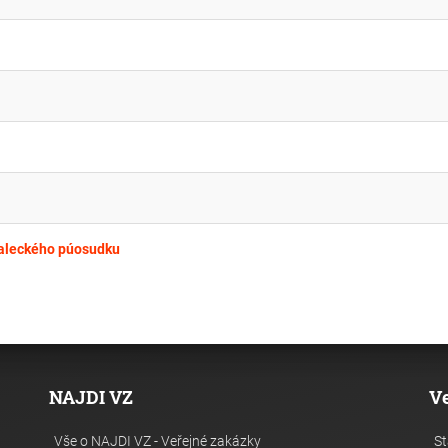
naleckého púosudku
NAJDI VZ
V
Vše o NAJDI VZ - Veřejné zakázky
St