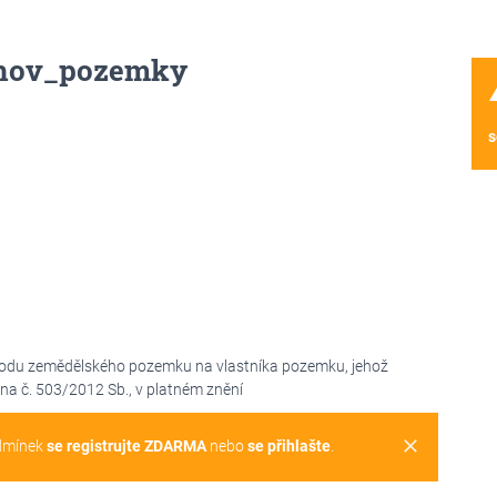
ahov_pozemky
wa
s
odu zemědělského pozemku na vlastníka pozemku, jehož
na č. 503/2012 Sb., v platném znění
clear
dmínek
se registrujte ZDARMA
nebo
se přihlašte
.