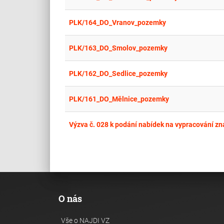
PLK/164_DO_Vranov_pozemky
PLK/163_DO_Smolov_pozemky
PLK/162_DO_Sedlice_pozemky
PLK/161_DO_Mělnice_pozemky
Výzva č. 028 k podání nabídek na vypracování z
O nás
Vše o NAJDI VZ