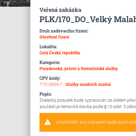
Veřená zakázka
PLK/170_DO_Velký Mal
Druh zadávacího řízení:
Otevřené řízení
Lokalita:
Celá Česká republika
Kategorie:
Poradenské, právní a tlumočnické služby
CPV kódy:
71319000-7 -
Služby soudních znalců
Popis:
Znalecký posudek bude vypracován za účelem přev
součástí je nemovitá stavba podle § 10 odst. 5 záko
warning
pro zobrazení zadávacích po
UPOZORNĚNÍ: