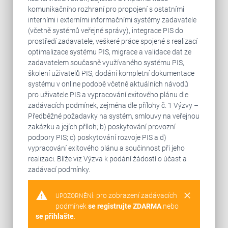
komunikačního rozhraní pro propojení s ostatními
interními i externími informačními systémy zadavatele
(včetně systémů veřejné správy), integrace PIS do
prostředí zadavatele, veškeré práce spojené s realizací
optimalizace systému PIS, migrace a validace dat ze
zadavatelem současně využívaného systému PIS,
školení uživatelů PIS, dodání kompletní dokumentace
systému v online podobě včetně aktuálních návodů
pro uživatele PIS a vypracování exitového plánu dle
zadávacích podmínek, zejména dle přílohy č. 1 Výzvy –
Předběžné požadavky na systém, smlouvy na veřejnou
zakázku a jejích příloh; b) poskytování provozní
podpory PIS; c) poskytování rozvoje PIS a d)
vypracování exitového plánu a součinnost při jeho
realizaci. Blíže viz Výzva k podání žádostí o účast a
zadávací podmínky.
warning
clear
pro zobrazení zadávacích
UPOZORNĚNÍ:
podmínek
se registrujte ZDARMA
nebo
se přihlašte
.