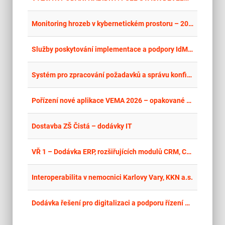
place
Cel
Monitoring hrozeb v kybernetickém prostoru – 2026
place
Cel
Služby poskytování implementace a podpory IdM a PAM
place
Cel
Systém pro zpracování požadavků a správu konfigurací
place
Cel
Pořízení nové aplikace VEMA 2026 – opakované vyhlášení
place
Hla
Dostavba ZŠ Čistá – dodávky IT
place
Hla
VŘ 1 – Dodávka ERP, rozšiřujících modulů CRM, CMMS, MIS, MES, WMS, APS a systémů PLM a AI ve společnosti MISTRY MONT s.r.o.
place
Cel
Interoperabilita v nemocnici Karlovy Vary, KKN a.s.
place
Hla
Dodávka řešení pro digitalizaci a podporu řízení podnikových procesů