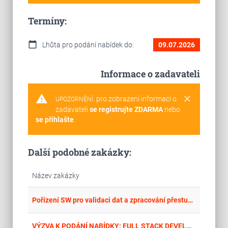
Termíny:
calendar_today
Lhůta pro podání nabídek do:
09.07.2026
Informace o zadavateli
warning
clear
pro zobrazení informací o
UPOZORNĚNÍ:
zadavateli
se registrujte ZDARMA
nebo
se přihlašte
.
Další podobné zakázky:
Název zakázky
place
Zlí
Pořízení SW pro validaci dat a zpracování přestupků z radarového měření
place
Hla
VÝZVA K PODÁNÍ NABÍDKY: FULL STACK DEVELOPER PRO SEGMENTO