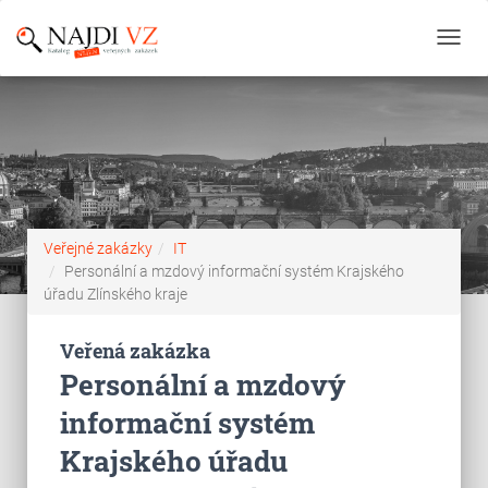
Toggl
navig
Veřejné zakázky
IT
Personální a mzdový informační systém Krajského
úřadu Zlínského kraje
Veřená zakázka
Personální a mzdový
informační systém
Krajského úřadu