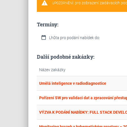
warning
pro zobrazení zadávacích po
UPOZORNĚNÍ:
Termíny:
calendar_today
Lhůta pro podání nabídek do:
Další podobné zakázky:
Název zakázky
Umělá inteligence v radiodiagnostice
Pořízení SW pro validaci dat a zpracování přest
VÝZVA K PODÁNÍ NABÍDKY: FULL STACK DEVE
Monitoring hrozeb v kybernetickém prostoru – 2