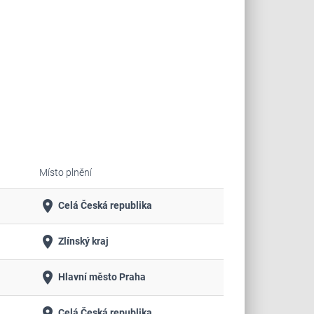
Místo plnění
place
Celá Česká republika
place
Zlínský kraj
place
Hlavní město Praha
place
Celá Česká republika