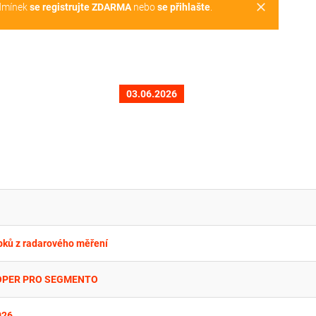
clear
dmínek
se registrujte ZDARMA
nebo
se přihlašte
.
03.06.2026
upků z radarového měření
LOPER PRO SEGMENTO
026