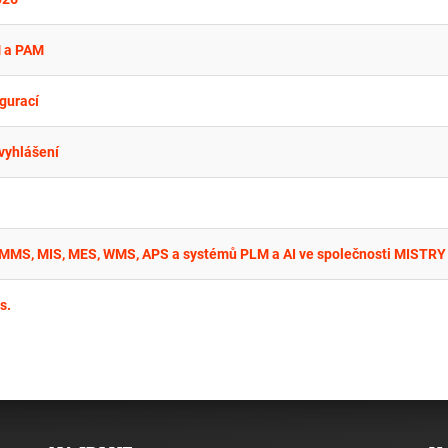
M a PAM
gurací
vyhlášení
s.