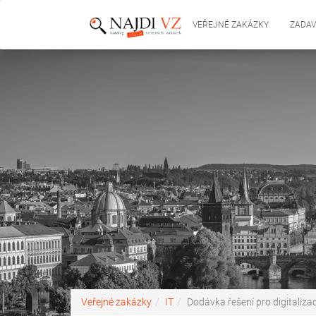
VEŘEJNÉ ZAKÁZKY
ZADAV
Veřejné zakázky
IT
Dodávka řešení pro digitaliza