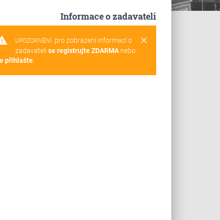
Informace o zadavateli
rning
clear
pro zobrazení informací o
UPOZORNĚNÍ:
zadavateli
se registrujte ZDARMA
nebo
e přihlašte
.