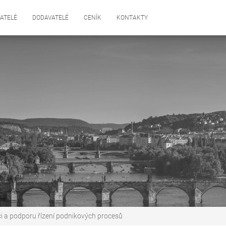
ATELÉ
DODAVATELÉ
CENÍK
KONTAKTY
ci a podporu řízení podnikových procesů