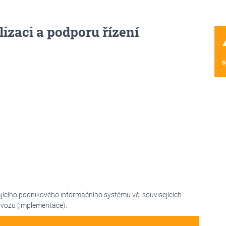
lizaci a podporu řízení
wa
s
ajícího podnikového informačního systému vč. souvisejících
ovozu (implementace).