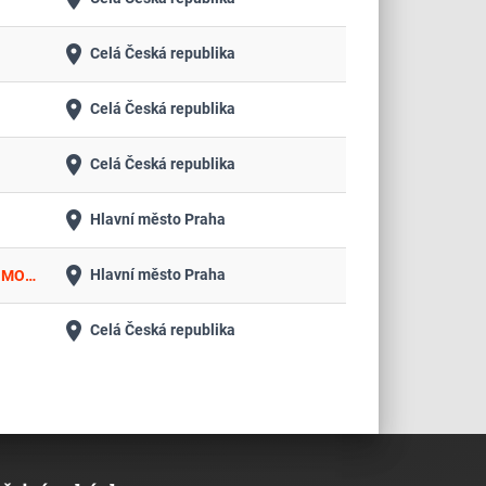
place
Celá Česká republika
place
Celá Česká republika
place
Celá Česká republika
place
Hlavní město Praha
place
Hlavní město Praha
VŘ 1 – Dodávka ERP, rozšiřujících modulů CRM, CMMS, MIS, MES, WMS, APS a systémů PLM a AI ve společnosti MISTRY MONT s.r.o.
place
Celá Česká republika