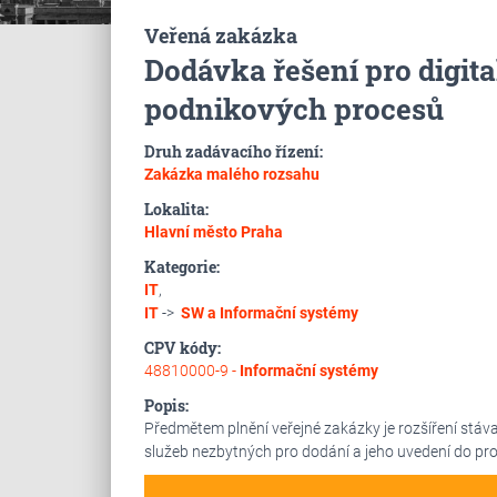
Veřená zakázka
Dodávka řešení pro digita
podnikových procesů
Druh zadávacího řízení:
Zakázka malého rozsahu
Lokalita:
Hlavní město Praha
Kategorie:
IT
,
IT
->
SW a Informační systémy
CPV kódy:
48810000-9 -
Informační systémy
Popis:
Předmětem plnění veřejné zakázky je rozšíření stáv
služeb nezbytných pro dodání a jeho uvedení do pr