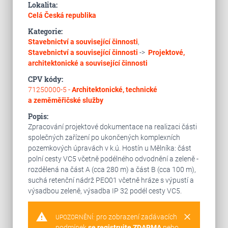
Lokalita:
Celá Česká republika
Kategorie:
Stavebnictví a související činnosti
,
Stavebnictví a související činnosti
->
Projektové,
architektonické a související činnosti
CPV kódy:
71250000-5 -
Architektonické, technické
a zeměměřičské služby
Popis:
Zpracování projektové dokumentace na realizaci části
společných zařízení po ukončených komplexních
pozemkových úpravách v k.ú. Hostín u Mělníka: část
polní cesty VC5 včetně podélného odvodnění a zeleně -
rozdělená na část A (cca 280 m) a část B (cca 100 m),
suchá retenční nádrž PEO01 včetně hráze s výpustí a
výsadbou zeleně, výsadba IP 32 podél cesty VC5.
warning
clear
pro zobrazení zadávacích
UPOZORNĚNÍ:
podmínek
se registrujte ZDARMA
nebo