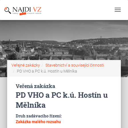
Toggl
navig
Veřejné zakázky
Stavebnictví a související činnosti
PD VHO a PC k.ú. Hostín u Mělníka
Veřená zakázka
PD VHO a PC k.ú. Hostín u
Mělníka
Druh zadávacího řízení:
Zakázka malého rozsahu