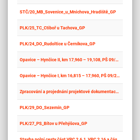
place
Cel
STČ/20_MB_Sovenice_u_Mnichova_Hradiště_GP
place
Cel
PLK/25_TC_Ctiboř u Tachova_GP
place
Cel
PLK/24_DO_Rudoltice u Černíkova_GP
place
Cel
Opavice – Hynčice II, km 17,960 – 19,108, PŠ 09/2024, stavba č. 8047 - projektová dokumentace
place
Cel
Opavice – Hynčice I, km 16,815 – 17,960, PŠ 09/2024, stavba č. 8046 - projektová dokumentace
place
Cel
Zpracování a projednání projektové dokumentace na zhotovení stavby „Komunitní DZR Suchohrdly
place
Cel
PLK/29_DO_Sezemín_GP
place
Cel
PLK/27_PS_Bítov u Přehýšova_GP
place
Cel
Stavba polní cesty část VPC 2.6.1, VPC 2.16 a část VPC 2.5.1 v k.ú. Olešná u Radnic / 2