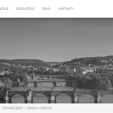
ATELÉ
DODAVATELÉ
CENÍK
KONTAKTY
Panoší Újezd – veřejný vodovod