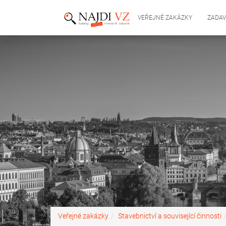
VEŘEJNÉ ZAKÁZKY
ZADAV
Veřejné zakázky
Stavebnictví a související činnosti