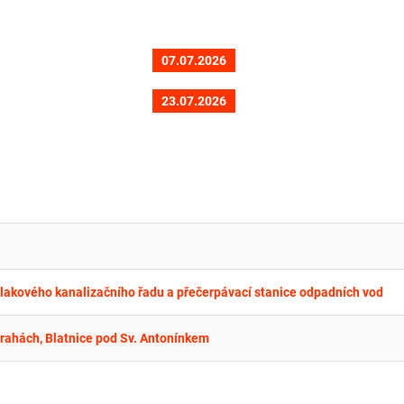
07.07.2026
23.07.2026
tlakového kanalizačního řadu a přečerpávací stanice odpadních vod
Drahách, Blatnice pod Sv. Antonínkem