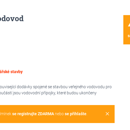
vodovod
wa
s
řské stavby
ouvisející dodávky spojené se stavbou veřejného vodovodu pro
oučástí jsou vodovodní přípojky, které budou ukončeny
clear
dmínek
se registrujte ZDARMA
nebo
se přihlašte
.