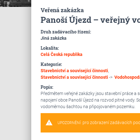
Veřená zakázka
Panoší Újezd – veřejný 
Druh zadávacího řízení:
Jiná zakázka
Lokalita:
Celá Česká republika
Kategorie:
Stavebnictví a související činnosti
,
Stavebnictví a související činnosti
->
Vodohospodá
Popis:
Předmětem veřejné zakázky jsou stavební práce a s
napojení obce Panoší Újezd na rozvod pitné vody. S
vodoměrnou šachtou na připojovaném pozemku.
warning
pro zobrazení zadávacích po
UPOZORNĚNÍ: