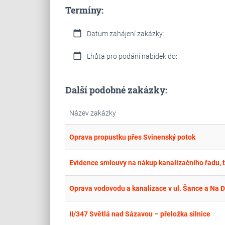
Termíny:
calendar_today
Datum zahájení zakázky:
calendar_today
Lhůta pro podání nabídek do:
Další podobné zakázky:
Název zakázky
Oprava propustku přes Svinenský potok
Evidence smlouvy na nákup kanalizačního řadu, 
Oprava vodovodu a kanalizace v ul. Šance a Na 
II/347 Světlá nad Sázavou – přeložka silnice