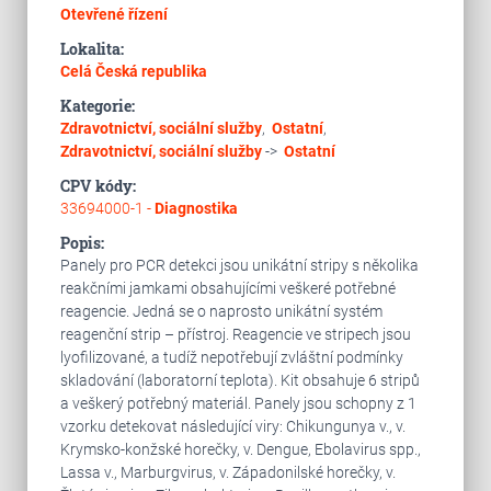
Otevřené řízení
Lokalita:
Celá Česká republika
Kategorie:
Zdravotnictví, sociální služby
,
Ostatní
,
Zdravotnictví, sociální služby
->
Ostatní
CPV kódy:
33694000-1 -
Diagnostika
Popis:
Panely pro PCR detekci jsou unikátní stripy s několika
reakčními jamkami obsahujícími veškeré potřebné
reagencie. Jedná se o naprosto unikátní systém
reagenční strip – přístroj. Reagencie ve stripech jsou
lyofilizované, a tudíž nepotřebují zvláštní podmínky
skladování (laboratorní teplota). Kit obsahuje 6 stripů
a veškerý potřebný materiál. Panely jsou schopny z 1
vzorku detekovat následující viry: Chikungunya v., v.
Krymsko-konžské horečky, v. Dengue, Ebolavirus spp.,
Lassa v., Marburgvirus, v. Západonilské horečky, v.