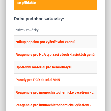
se přihlašte
.
Další podobné zakázky:
Název zakázky
place
Cel
Nákup pepsinu pro vyšetřování vzorků
place
Cel
Reagencie pro HLA typizaci všech klasických genů
place
Cel
Spotřební materiál pro hemodialýzu
place
Cel
Panely pro PCR detekci VNN
place
Cel
Reagencie pro imunochistochemické vyšetření - část 1 - Protilátky skupiny 1
place
Cel
Reagencie pro imunochistochemické vyšetření - část 4 - Protilátky skupiny 4