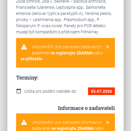
Žluté zimnice, Zika v.; bakterie – Bacillus anthracis,
Francisella tularensis, Leptospira spp., Salmonella
enterica (serovar typhi a paratyphi A), Yersinia pestis;
prvoky – Leishmania spp., Plasmodium spp., P.
falciparum, P. vivax/ovale. Panely pro PCR detekci
musejí být kompatibilní s přístrojem FilmArray.
warning
clear
pro zobrazení zadávacích
UPOZORNĚNÍ:
podmínek
se registrujte ZDARMA
nebo
se přihlašte
.
Termíny:
calendar_today
Lhůta pro podání nabídek do:
02.07.2026
Informace o zadavateli
warning
clear
pro zobrazení informací o
UPOZORNĚNÍ:
zadavateli
se registrujte ZDARMA
nebo