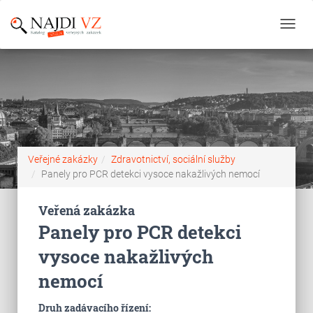
Toggl
navig
Veřejné zakázky
Zdravotnictví, sociální služby
Panely pro PCR detekci vysoce nakažlivých nemocí
Veřená zakázka
Panely pro PCR detekci
vysoce nakažlivých
nemocí
Druh zadávacího řízení: