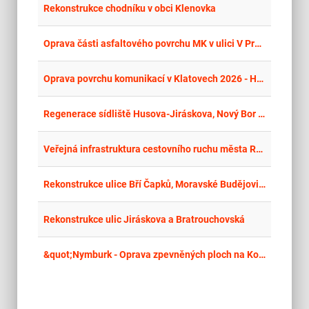
place
Cel
Rekonstrukce chodníku v obci Klenovka
place
Cel
Oprava části asfaltového povrchu MK v ulici V Průhonech v Chrudimi
place
Cel
Oprava povrchu komunikací v Klatovech 2026 - Havlíčkova ulice
place
Cel
Regenerace sídliště Husova-Jiráskova, Nový Bor – realizace 2026
place
Cel
Veřejná infrastruktura cestovního ruchu města Rumburk - parkoviště ul. Na Valech
place
Hla
Rekonstrukce ulice Bří Čapků, Moravské Budějovice
place
Cel
Rekonstrukce ulic Jiráskova a Bratrouchovská
place
Cel
&quot;Nymburk - Oprava zpevněných ploch na Kostelním náměstí, rekonstrukce ulic Soudní a Na Fortně&quot;