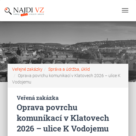
Toggl
navig
Veřejné zakázky
Správa a údržba, úklid
Oprava povrchu komunikací v Klatovech 2026 – ulice K
Vodojemu
Veřená zakázka
Oprava povrchu
komunikací v Klatovech
2026 – ulice K Vodojemu