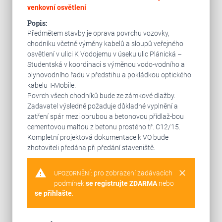
venkovní osvětlení
Popis:
Předmětem stavby je oprava povrchu vozovky,
chodníku včetně výměny kabelů a sloupů veřejného
osvětlení v ulici K Vodojemu v úseku ulic Plánická –
Studentská v koordinaci s výměnou vodo-vodního a
plynovodního řadu v předstihu a pokládkou optického
kabelu T-Mobile.
Povrch všech chodníků bude ze zámkové dlažby.
Zadavatel výsledně požaduje důkladné vyplnění a
zatření spár mezi obrubou a betonovou přídlaž-bou
cementovou maltou z betonu prostého tř. C12/15.
Kompletní projektová dokumentace k VO bude
zhotoviteli předána při předání staveniště.
warning
clear
pro zobrazení zadávacích
UPOZORNĚNÍ:
podmínek
se registrujte ZDARMA
nebo
se přihlašte
.