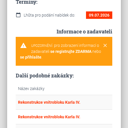
Termíny:
calendar_today
Lhůta pro podání nabídek do:
09.07.2026
Informace o zadavateli
warning
clear
pro zobrazení informací o
UPOZORNĚNÍ:
zadavateli
se registrujte ZDARMA
nebo
se přihlašte
.
Další podobné zakázky:
Název zakázky
place
Par
Rekonstrukce vnitrobloku Karla IV.
place
Par
Rekonstrukce vnitrobloku Karla IV.