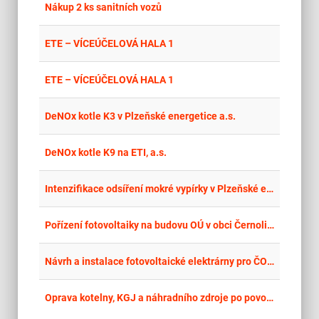
place
Olo
Nákup 2 ks sanitních vozů
place
Jih
ETE – VÍCEÚČELOVÁ HALA 1
place
Cel
ETE – VÍCEÚČELOVÁ HALA 1
place
Plz
DeNOx kotle K3 v Plzeňské energetice a.s.
place
Mor
DeNOx kotle K9 na ETI, a.s.
place
Plz
Intenzifikace odsíření mokré vypírky v Plzeňské energetice a.s.
place
Cel
Pořízení fotovoltaiky na budovu OÚ v obci Černolice
place
Hla
Návrh a instalace fotovoltaické elektrárny pro ČOV Lojovice
place
Hla
Oprava kotelny, KGJ a náhradního zdroje po povodni 2024