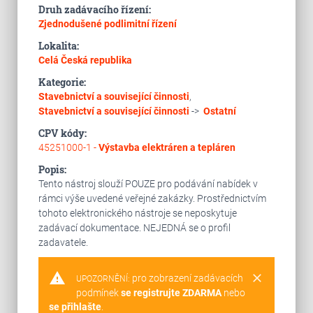
Druh zadávacího řízení:
Zjednodušené podlimitní řízení
Lokalita:
Celá Česká republika
Kategorie:
Stavebnictví a související činnosti
,
Stavebnictví a související činnosti
->
Ostatní
CPV kódy:
45251000-1 -
Výstavba elektráren a tepláren
Popis:
Tento nástroj slouží POUZE pro podávání nabídek v
rámci výše uvedené veřejné zakázky. Prostřednictvím
tohoto elektronického nástroje se neposkytuje
zadávací dokumentace. NEJEDNÁ se o profil
zadavatele.
warning
clear
pro zobrazení zadávacích
UPOZORNĚNÍ:
podmínek
se registrujte ZDARMA
nebo
se přihlašte
.