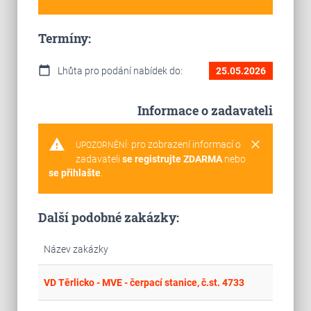
Termíny:
calendar_today
Lhůta pro podání nabídek do:
25.05.2026
Informace o zadavateli
warning
clear
pro zobrazení informací o
UPOZORNĚNÍ:
zadavateli
se registrujte ZDARMA
nebo
se přihlašte
.
Další podobné zakázky:
Název zakázky
place
Mor
VD Těrlicko - MVE - čerpací stanice, č.st. 4733