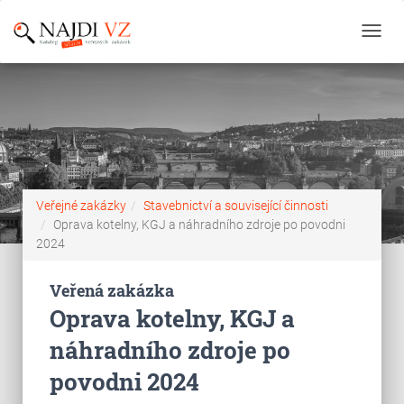
Toggl
navig
Veřejné zakázky
Stavebnictví a související činnosti
Oprava kotelny, KGJ a náhradního zdroje po povodni
2024
Veřená zakázka
Oprava kotelny, KGJ a
náhradního zdroje po
povodni 2024