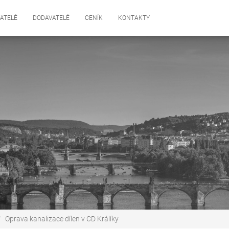
ATELÉ
DODAVATELÉ
CENÍK
KONTAKTY
Oprava kanalizace dílen v CD Králíky