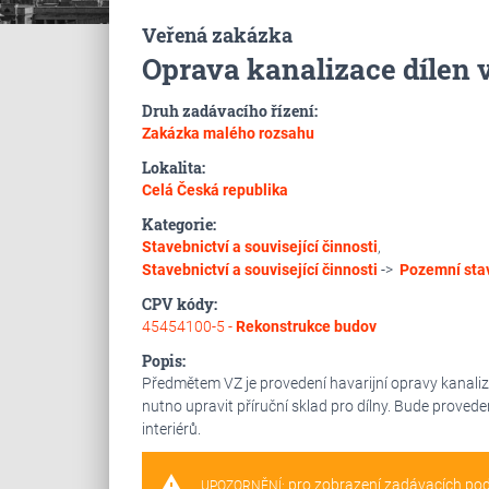
Veřená zakázka
Oprava kanalizace dílen 
Druh zadávacího řízení:
Zakázka malého rozsahu
Lokalita:
Celá Česká republika
Kategorie:
Stavebnictví a související činnosti
,
Stavebnictví a související činnosti
->
Pozemní sta
CPV kódy:
45454100-5 -
Rekonstrukce budov
Popis:
Předmětem VZ je provedení havarijní opravy kanaliz
nutno upravit příruční sklad pro dílny. Bude proved
interiérů.
warning
pro zobrazení zadávacích po
UPOZORNĚNÍ: