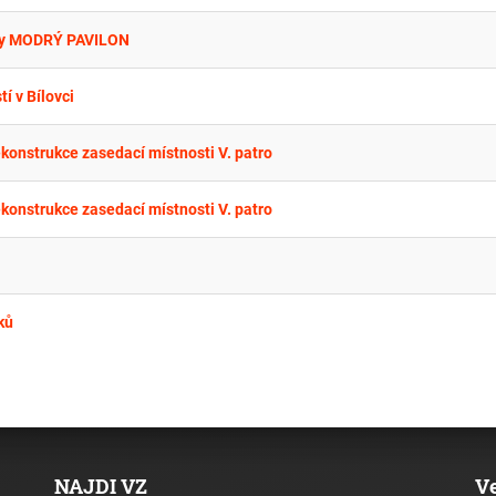
niky MODRÝ PAVILON
í v Bílovci
konstrukce zasedací místnosti V. patro
konstrukce zasedací místnosti V. patro
ků
NAJDI VZ
V