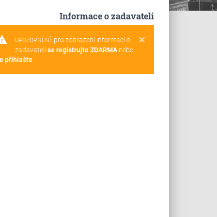
Informace o zadavateli
rning
clear
pro zobrazení informací o
UPOZORNĚNÍ:
zadavateli
se registrujte ZDARMA
nebo
e přihlašte
.