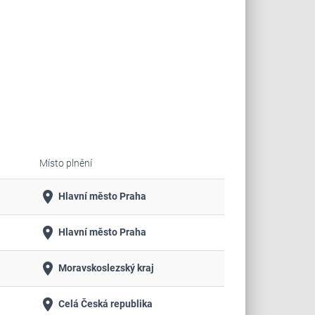
Místo plnění
place
Hlavní město Praha
place
Hlavní město Praha
place
Moravskoslezský kraj
place
Celá Česká republika