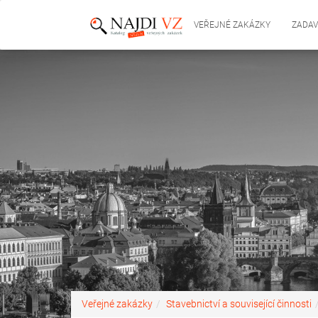
VEŘEJNÉ ZAKÁZKY
ZADAV
Veřejné zakázky
Stavebnictví a související činnosti