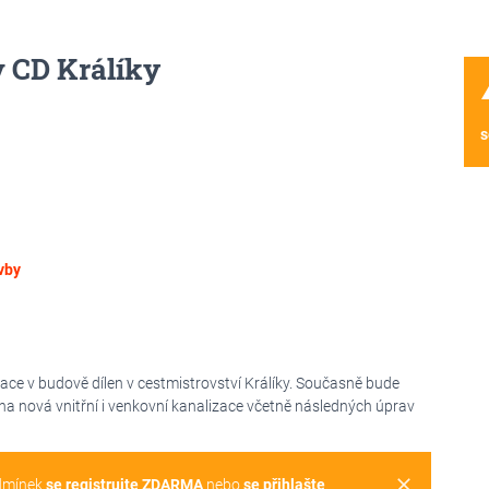
v CD Králíky
wa
s
vby
ace v budově dílen v cestmistrovství Králíky. Současně bude
ena nová vnitřní i venkovní kanalizace včetně následných úprav
clear
dmínek
se registrujte ZDARMA
nebo
se přihlašte
.