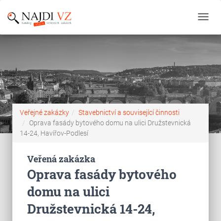
Toggl
navig
Veřejné zakázky
Stavebnictví a související činnosti
Oprava fasády bytového domu na ulici Družstevnická
14-24, Havířov-Podlesí
Veřená zakázka
Oprava fasády bytového
domu na ulici
Družstevnická 14-24,