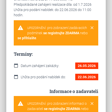
Předpokládané zahájení realizace díla: od 1.7.2026
Lhůta pro podání nabídek: do 22.06.2026 do 11:00
hodin.
warning
clear
pro zobrazení zadávacích
UPOZORNĚNÍ:
podmínek
se registrujte ZDARMA
nebo
se přihlašte
.
Termíny:
calendar_today
Datum zahájení zakázky:
26.05.2026
calendar_today
Lhůta pro podání nabídek do:
22.06.2026
Informace o zadavateli
warning
clear
pro zobrazení informací o
UPOZORNĚNÍ:
zadavateli
se registrujte ZDARMA
nebo