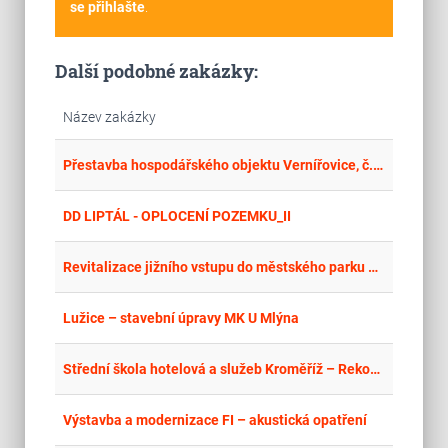
se přihlašte
.
Další podobné zakázky:
Název zakázky
place
Cel
Přestavba hospodářského objektu Vernířovice, č.p. 224 – rekonstrukce střechy
place
Cel
DD LIPTÁL - OPLOCENÍ POZEMKU_II
place
Cel
Revitalizace jižního vstupu do městského parku Planá
place
Cel
Lužice – stavební úpravy MK U Mlýna
place
Cel
Střední škola hotelová a služeb Kroměříž – Rekonstrukce budovy A
place
Cel
Výstavba a modernizace FI – akustická opatření