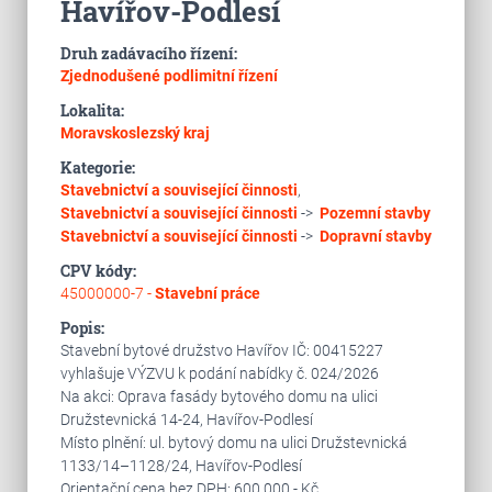
Havířov-Podlesí
Druh zadávacího řízení:
Zjednodušené podlimitní řízení
Lokalita:
Moravskoslezský kraj
Kategorie:
Stavebnictví a související činnosti
,
Stavebnictví a související činnosti
->
Pozemní stavby
Stavebnictví a související činnosti
->
Dopravní stavby
CPV kódy:
45000000-7 -
Stavební práce
Popis:
Stavební bytové družstvo Havířov IČ: 00415227
vyhlašuje VÝZVU k podání nabídky č. 024/2026
Na akci: Oprava fasády bytového domu na ulici
Družstevnická 14-24, Havířov-Podlesí
Místo plnění: ul. bytový domu na ulici Družstevnická
1133/14–1128/24, Havířov-Podlesí
Orientační cena bez DPH: 600.000,- Kč