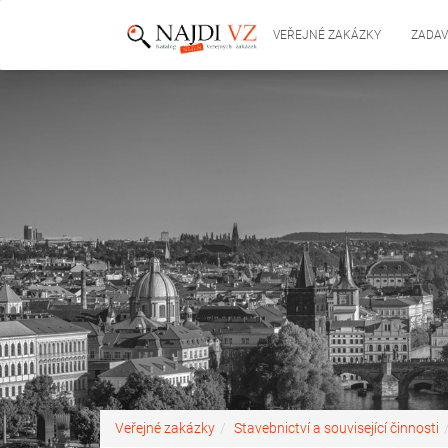
VEŘEJNÉ ZAKÁZKY
ZADAV
Veřejné zakázky
Stavebnictví a související činnosti