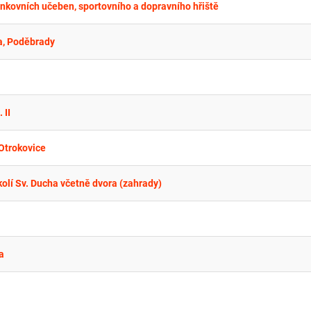
nkovních učeben, sportovního a dopravního hřiště
pa, Poděbrady
 II
 Otrokovice
olí Sv. Ducha včetně dvora (zahrady)
a