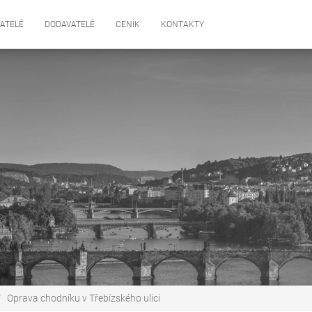
ATELÉ
DODAVATELÉ
CENÍK
KONTAKTY
Oprava chodníku v Třebízského ulici