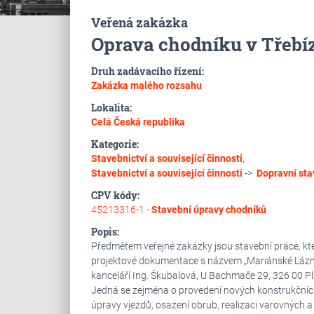
Veřená zakázka
Oprava chodníku v Třebíz
Druh zadávacího řízení:
Zakázka malého rozsahu
Lokalita:
Celá Česká republika
Kategorie:
Stavebnictví a související činnosti
,
Stavebnictví a související činnosti
->
Dopravní sta
CPV kódy:
45213316-1 -
Stavební úpravy chodníků
Popis:
Předmětem veřejné zakázky jsou stavební práce, které
projektové dokumentace s názvem „Mariánské Lázně,
kanceláří Ing. Škubalová, U Bachmače 29, 326 00 Pl
Jedná se zejména o provedení nových konstrukčních
úpravy vjezdů, osazení obrub, realizaci varovných 