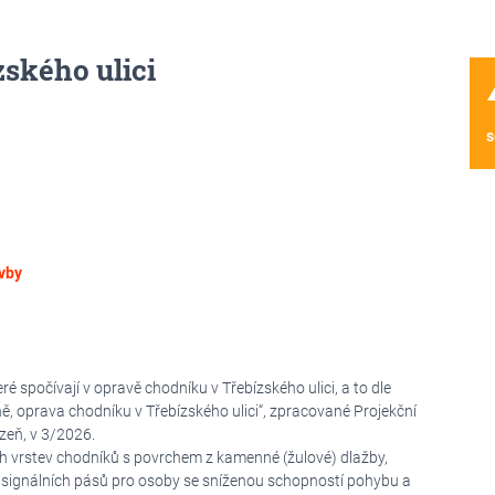
ského ulici
wa
s
vby
 spočívají v opravě chodníku v Třebízského ulici, a to dle
 oprava chodníku v Třebízského ulici“, zpracované Projekční
zeň, v 3/2026.
 vrstev chodníků s povrchem z kamenné (žulové) dlažby,
a signálních pásů pro osoby se sníženou schopností pohybu a