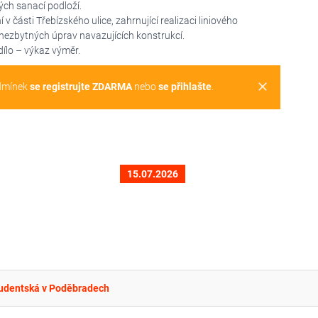
ých sanací podloží.
 části Třebízského ulice, zahrnující realizaci liniového
ě nezbytných úprav navazujících konstrukcí.
dílo – výkaz výměr.
clear
dmínek
se registrujte ZDARMA
nebo
se přihlašte
.
15.07.2026
tudentská v Poděbradech