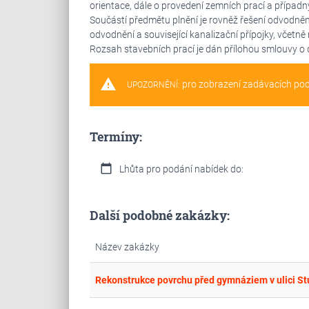
orientace, dále o provedení zemních prací a případn
Součástí předmětu plnění je rovněž řešení odvodnění v
odvodnění a související kanalizační přípojky, včetn
Rozsah stavebních prací je dán přílohou smlouvy o 
warning
pro zobrazení zadávacích po
UPOZORNĚNÍ:
Termíny:
calendar_today
Lhůta pro podání nabídek do:
Další podobné zakázky:
Název zakázky
Rekonstrukce povrchu před gymnáziem v ulici S