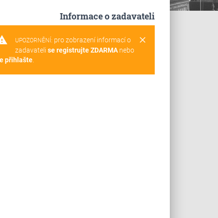
Informace o zadavateli
rning
clear
pro zobrazení informací o
UPOZORNĚNÍ:
zadavateli
se registrujte ZDARMA
nebo
e přihlašte
.