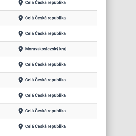
place
Celá Česká republika
place
Celá Česká republika
place
Celá Česká republika
place
Moravskoslezský kraj
place
Celá Česká republika
place
Celá Česká republika
place
Celá Česká republika
place
Celá Česká republika
place
Celá Česká republika